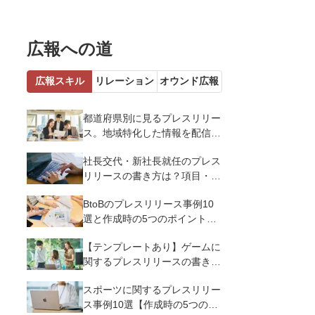
広報への道
広報スキル
リレーション
オウンド広報
都道府県別に見るプレスリリー
ス。地域特化した情報を配信す
るメリットとコツを解説
社長交代・新社長就任のプレス
リリースの書き方は？項目・ポ
イント・事例を紹介
BtoBのプレスリリース事例10
選と作成時の5つのポイントを
解説
【テンプレートあり】ゲームに
関するプレスリリースの書き方
｜3つのポイントと事例を解説
スポーツに関するプレスリリー
ス事例10選【作成時の5つのポ