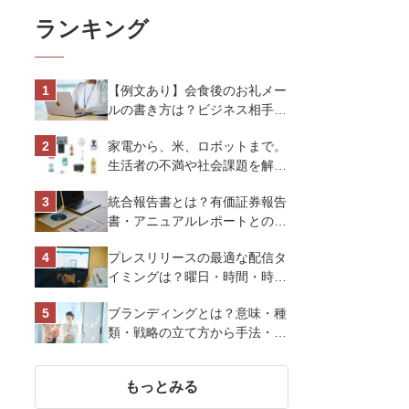
ランキング
【例文あり】会食後のお礼メー
ルの書き方は？ビジネス相手に
好印象を与えるマナーとポイン
家電から、米、ロボットまで。
トを解説
生活者の不満や社会課題を解決
するビジネスの伝え方｜アイリ
統合報告書とは？有価証券報告
スオーヤマ株式会社
書・アニュアルレポートとの違
い、作り方など基礎知識を解説
プレスリリースの最適な配信タ
イミングは？曜日・時間・時期
を戦略的に決定して効果を最大
ブランディングとは？意味・種
化させよう
類・戦略の立て方から手法・成
功のポイントまで基礎知識を徹
底解説【成功事例あり】
もっとみる