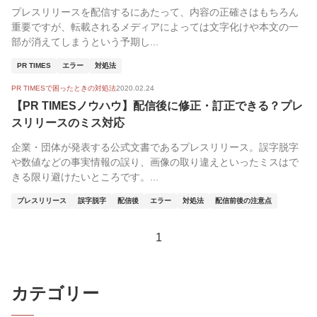
プレスリリースを配信するにあたって、内容の正確さはもちろん
重要ですが、転載されるメディアによっては文字化けや本文の一
部が消えてしまうという予期し...
PR TIMES
エラー
対処法
PR TIMESで困ったときの対処法
2020.02.24
【PR TIMESノウハウ】配信後に修正・訂正できる？プレ
スリリースのミス対応
企業・団体が発表する公式文書であるプレスリリース。誤字脱字
や数値などの事実情報の誤り、画像の取り違えといったミスはで
きる限り避けたいところです。...
プレスリリース
誤字脱字
配信後
エラー
対処法
配信前後の注意点
1
カテゴリー