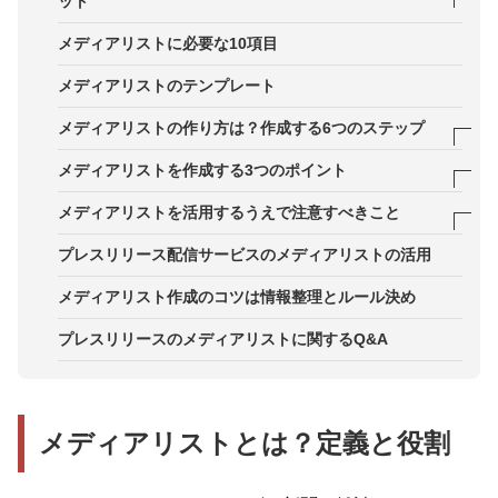
ット
1．迅速な情報発信・スムーズなメディア対応がで
メディアリストに必要な10項目
きる
メディアリストのテンプレート
2．属人化しない広報PR活動ができる
メディアリストの作り方は？作成する6つのステップ
3．評価する際の指標ができる
STEP1．自社の特徴・強みを言語化する
メディアリストを作成する3つのポイント
STEP2．提供できる価値を具体化する
1．チームで共有・円滑に運用できるスタイルにす
メディアリストを活用するうえで注意すべきこと
る
STEP3．合致するメディアを洗い出す
メディアリストの取り扱いルールを定める
プレスリリース配信サービスのメディアリストの活用
2．メディア関係者にダイレクトにコンタクトする
STEP4．リスト化しながら情報整理する
メディアコンタクトの際に自社の要望を伝えない
メディアリスト作成のコツは情報整理とルール決め
手段を増やす
STEP5．広報活動の接点や反応を記録する
プレスリリースのメディアリストに関するQ&A
3．広報PR活動の履歴を記載する
STEP6．定期的にブラッシュアップする
メディアリストとは？定義と役割