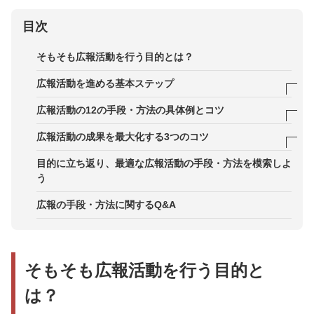
目次
そもそも広報活動を行う目的とは？
広報活動を進める基本ステップ
STEP1．広報戦略の設計
広報活動の12の手段・方法の具体例とコツ
STEP2．アウトプット設計
1．媒体・メディア研究
広報活動の成果を最大化する3つのコツ
STEP3．効果測定と改善
2．同業他社や競合・業界のリサーチ
1．ゴールから逆算した施策設計
目的に立ち返り、最適な広報活動の手段・方法を模索しよ
う
3．プレスリリースやニュースレターの作成・配信
2．自社リソースとのバランスを意識する
広報の手段・方法に関するQ&A
4．記者発表会・説明会の開催
3．社内外の巻き込み継続的に実施する
5. 記者クラブへの投げ込み
6. 社内報の作成
そもそも広報活動を行う目的と
は？
7．コーポレートサイトの更新