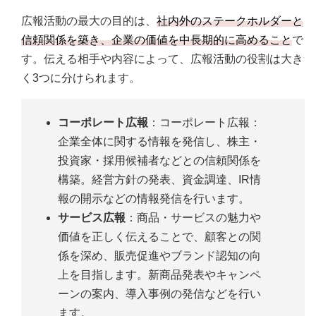
8．オウンドメディア・SNSを通じた情報発信
広報活動の最大の目的は、
社内外のステークホルダーと
9．イベントやセミナーの開催
信頼関係を築き、企業の価値を中長期的に高めること
で
10．メディアキャラバンの実施
す。伝える相手や内容によって、広報活動の役割は大き
く3つに分けられます。
11．ユーザーコミュニティの運営
12．ノベルティ・オリジナルグッズの制作
コーポレート広報
：コーポレート広報：
企業全体に関する情報を発信し、株主・
投資家・採用候補者などとの信頼関係を
構築。経営方針の発表、資金調達、IR情
報の開示などの情報発信を行います。
サービス広報
：商品・サービスの魅力や
価値を正しく伝えることで、顧客との関
係を深め、販売促進やブランド認知の向
上を目指します。新商品発表やキャンペ
ーンの案内、導入事例の発信などを行い
ます。