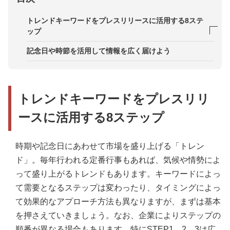
トレンドキーワードをプレスリリースに活用する8ステ
ップ
STEP1．プレスリリースで使用する画像素材にこだ
記念日や時節を活用して情報を広く届けよう
わる
STEP2．意識調査などから情報収集し今年ならでは
の傾向と対策をチェック
トレンドキーワードをプレスリリ
STEP3．誰に届けたい？ペルソナを設定する
ースに活用する8ステップ
STEP4．記念日や行事の由来や現代における意味合
いを調べる
時期や記念日にあわせて市場を盛り上げる「トレン
STEP5．調べた情報を自社プロダクトに落とし込ん
ド」。毎年行われる定番行事もあれば、気候や情勢によ
でポイントを箇条書きにする
って盛り上がるトレンドもあります。キーワードによっ
て需要となるステップは変わったり、タイミングによっ
STEP6．プレスリリースを作成する
て効果的なアプローチ方法も異なりますが、まずは基本
STEP7．届け方をカスタマイズ！細かな設定を活用
を押さえていきましょう。なお、企業によりステップの
して情報を求めている人に届くように配信
順番が異なる場合もあります。特にSTEP1、2、3は広