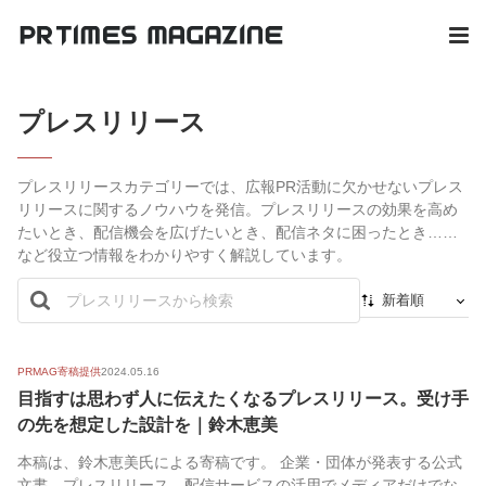
プレスリリース
プレスリリースカテゴリーでは、広報PR活動に欠かせないプレス
リリースに関するノウハウを発信。プレスリリースの効果を高め
たいとき、配信機会を広げたいとき、配信ネタに困ったとき……
など役立つ情報をわかりやすく解説しています。
新着順
新着順
最初から
PRMAG寄稿提供
2024.05.16
目指すは思わず人に伝えたくなるプレスリリース。受け手
人気順
の先を想定した設計を｜鈴木恵美
本稿は、鈴木恵美氏による寄稿です。 企業・団体が発表する公式
文書、プレスリリース。配信サービスの活用でメディアだけでな