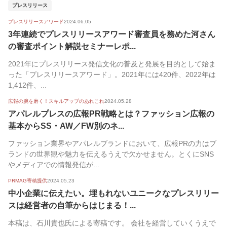
プレスリリース
プレスリリースアワード
2024.06.05
3年連続でプレスリリースアワード審査員を務めた河さん
の審査ポイント解説セミナーレポ...
2021年にプレスリリース発信文化の普及と発展を目的として始ま
った「プレスリリースアワード」。2021年には420件、2022年は
1,412件、...
広報の腕を磨く！スキルアップのあれこれ
2024.05.28
アパレルプレスの広報PR戦略とは？ファッション広報の
基本からSS・AW／FW別のネ...
ファッション業界やアパレルブランドにおいて、広報PRの力はブ
ランドの世界観や魅力を伝えるうえで欠かせません。とくにSNS
やメディアでの情報発信が...
PRMAG寄稿提供
2024.05.23
中小企業に伝えたい。埋もれないユニークなプレスリリー
スは経営者の自筆からはじまる！...
本稿は、石川貴也氏による寄稿です。 会社を経営していくうえで