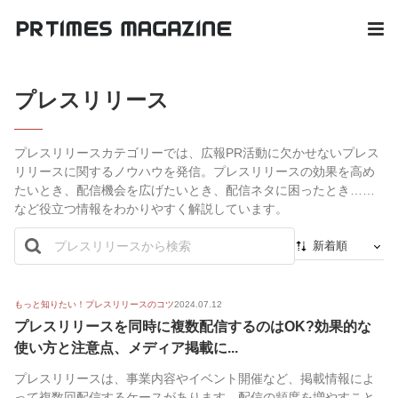
プレスリリース
プレスリリースカテゴリーでは、広報PR活動に欠かせないプレス
リリースに関するノウハウを発信。プレスリリースの効果を高め
たいとき、配信機会を広げたいとき、配信ネタに困ったとき……
など役立つ情報をわかりやすく解説しています。
新着順
新着順
最初から
もっと知りたい！プレスリリースのコツ
2024.07.12
プレスリリースを同時に複数配信するのはOK?効果的な
人気順
使い方と注意点、メディア掲載に...
プレスリリースは、事業内容やイベント開催など、掲載情報によ
って複数回配信するケースがあります。配信の頻度を増やすこと