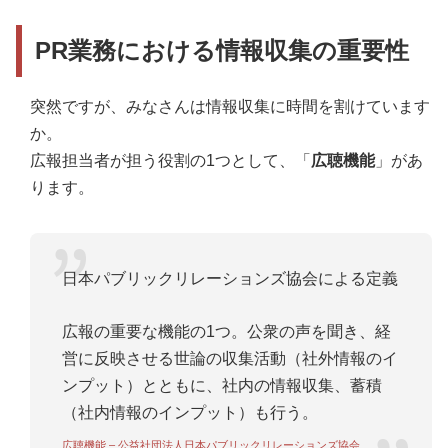
事例2．画像の利活用
PR業務における情報収集の重要性
事例3．表記の細やかな配慮
事例4．特定シチュエーションに適した表現の利用
突然ですが、みなさんは情報収集に時間を割けています
か。
事例5．珍しい表現や構成
広報担当者が担う役割の1つとして、「
広聴機能
」があ
ります。
日本パブリックリレーションズ協会による定義
広報の重要な機能の1つ。公衆の声を聞き、経
営に反映させる世論の収集活動（社外情報のイ
ンプット）とともに、社内の情報収集、蓄積
（社内情報のインプット）も行う。
広聴機能 – 公益社団法人日本パブリックリレーションズ協会