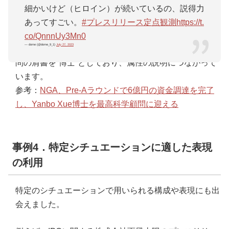
細かいけど（ヒロイン）が続いているの、説得力
株式会社NGAのプレスリリースでは、アイキャッチに
あってすごい。
#プレスリリース定点観測
https://t.
使用している画像を自社サービスを用いて作成してお
co/QnnnUy3Mn0
— dome (@dome_9_1)
July 27, 2023
り、技術力の高さを示しています。また、就任された顧
問の肩書を“博士”としており、属性の説明につながって
います。
参考：
NGA、Pre-Aラウンドで6億円の資金調達を完了
し、Yanbo Xue博士を最高科学顧問に迎える
事例4．特定シチュエーションに適した表現
の利用
特定のシチュエーションで用いられる構成や表現にも出
会えました。