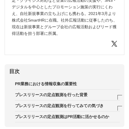
定・クライシス対応など企業の広報活動の支援や、SNS・
デジタルを中心としたプロモーション施策の実行にくわ
え、自社新規事業の立ち上げにも携わる。2021年3月より
株式会社SmartHRに在職。社外広報活動に従事したのち、
現在は新規事業とグループ会社の広報活動およびリード獲
得活動を担う部署に所属。
目次
PR業務における情報収集の重要性
プレスリリースの定点観測を行った背景
事業会社広報の悩み
プレスリリースの定点観測を行ってみての気づき
定点観測開始のきっかけ
ランキングの特徴
プレスリリースの定点観測はPR活動に活かせるのか
事例1．コンテンツを応用