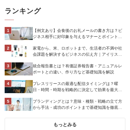
ランキング
【例文あり】会食後のお礼メールの書き方は？ビ
ジネス相手に好印象を与えるマナーとポイントを
解説
家電から、米、ロボットまで。生活者の不満や社
会課題を解決するビジネスの伝え方｜アイリスオ
ーヤマ株式会社
統合報告書とは？有価証券報告書・アニュアルレ
ポートとの違い、作り方など基礎知識を解説
プレスリリースの最適な配信タイミングは？曜
日・時間・時期を戦略的に決定して効果を最大化
させよう
ブランディングとは？意味・種類・戦略の立て方
から手法・成功のポイントまで基礎知識を徹底解
説【成功事例あり】
もっとみる