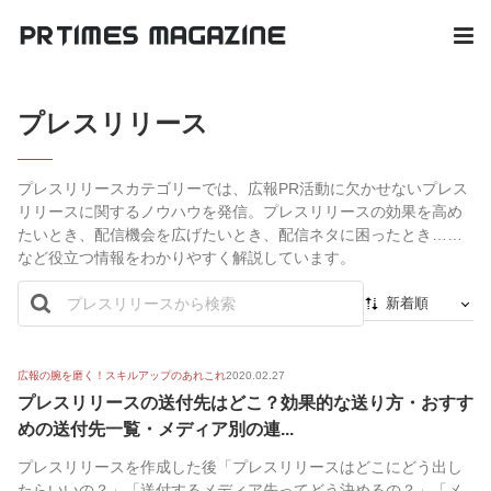
プレスリリース
プレスリリースカテゴリーでは、広報PR活動に欠かせないプレス
リリースに関するノウハウを発信。プレスリリースの効果を高め
たいとき、配信機会を広げたいとき、配信ネタに困ったとき……
など役立つ情報をわかりやすく解説しています。
新着順
新着順
最初から
広報の腕を磨く！スキルアップのあれこれ
2020.02.27
プレスリリースの送付先はどこ？効果的な送り方・おすす
人気順
めの送付先一覧・メディア別の連...
プレスリリースを作成した後「プレスリリースはどこにどう出し
たらいいの？」「送付するメディア先ってどう決めるの？」「メ