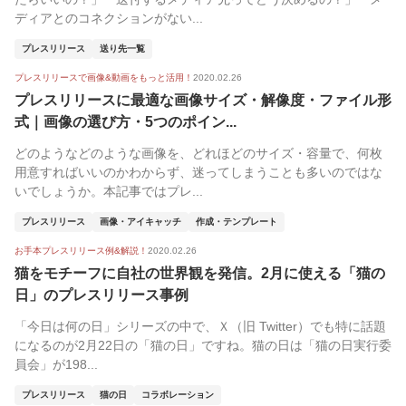
ディアとのコネクションがない...
プレスリリース
送り先一覧
プレスリリースで画像&動画をもっと活用！
2020.02.26
プレスリリースに最適な画像サイズ・解像度・ファイル形
式｜画像の選び方・5つのポイン...
どのようなどのような画像を、どれほどのサイズ・容量で、何枚
用意すればいいのかわからず、迷ってしまうことも多いのではな
いでしょうか。本記事ではプレ...
プレスリリース
画像・アイキャッチ
作成・テンプレート
お手本プレスリリース例&解説！
2020.02.26
猫をモチーフに自社の世界観を発信。2月に使える「猫の
日」のプレスリリース事例
「今日は何の日」シリーズの中で、Ｘ（旧 Twitter）でも特に話題
になるのが2月22日の「猫の日」ですね。猫の日は「猫の日実行委
員会」が198...
プレスリリース
猫の日
コラボレーション