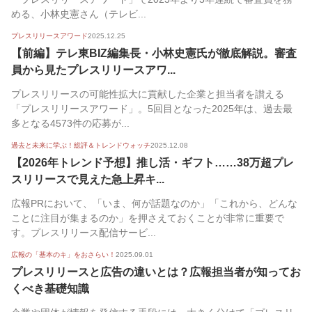
める、小林史憲さん（テレビ...
プレスリリースアワード
2025.12.25
【前編】テレ東BIZ編集長・小林史憲氏が徹底解説。審査
員から見たプレスリリースアワ...
プレスリリースの可能性拡大に貢献した企業と担当者を讃える
「プレスリリースアワード」。5回目となった2025年は、過去最
多となる4573件の応募が...
過去と未来に学ぶ！総評＆トレンドウォッチ
2025.12.08
【2026年トレンド予想】推し活・ギフト……38万超プレ
スリリースで見えた急上昇キ...
広報PRにおいて、「いま、何が話題なのか」「これから、どんな
ことに注目が集まるのか」を押さえておくことが非常に重要で
す。プレスリリース配信サービ...
広報の「基本のキ」をおさらい！
2025.09.01
プレスリリースと広告の違いとは？広報担当者が知ってお
くべき基礎知識