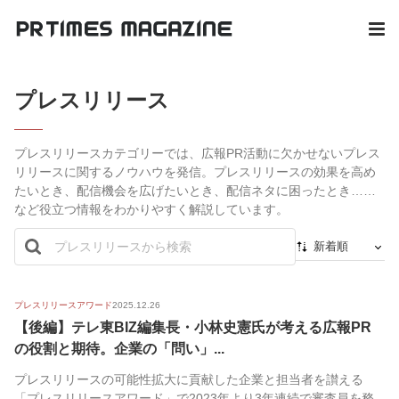
プレスリリース
プレスリリースカテゴリーでは、広報PR活動に欠かせないプレス
リリースに関するノウハウを発信。プレスリリースの効果を高め
たいとき、配信機会を広げたいとき、配信ネタに困ったとき……
など役立つ情報をわかりやすく解説しています。
新着順
新着順
最初から
プレスリリースアワード
2025.12.26
【後編】テレ東BIZ編集長・小林史憲氏が考える広報PR
人気順
の役割と期待。企業の「問い」...
プレスリリースの可能性拡大に貢献した企業と担当者を讃える
「プレスリリースアワード」で2023年より3年連続で審査員を務