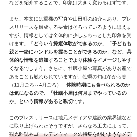
などを紹介することで、印象は大きく変わるはずです。
また、本文には重機の写真や山田町の紹介もあり、プレ
スリリースを構成する要素はそろっているように思えま
すが、情報としては全体的に少しふわっとした印象を受
けます。「
どういう操縦体験ができるのか
」「
子どもも
親と一緒にハンドルを握ることができるのか
」
など、具
体的な情報を追加することでより体験をイメージしやす
くなる
でしょう。さらに、牡蠣小屋の写真があり名産で
あることも触れられていますが、牡蠣の旬は冬から春
（11月ごろ～4月ごろ）。
体験時期にも食べられるのか
は気になるので、「牡蠣小屋は何月までやっているの
か」という情報があると親切
です。
このプレスリリースは地元メディアや建設の業界誌など
に取り上げられたそうですが、さらなる工夫によって、
観光雑誌やゴールデンウィークの特集を組むようなメデ