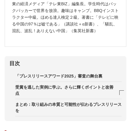
東の経済メディア「テレ東BIZ」編集長。学生時代はバッ
クパッカーで世界を放浪。趣味はキャンプ。BBQインスト
ラクター中級。ほめる達人検定２級。著書に「テレビに映
る中国の97％は嘘である」（講談社＋α新書）、「騒乱、
混乱、波乱！ありえない中国」（集英社新書）
目次
「プレスリリースアワード2025」審査の舞台裏
受賞を逃した実例に学ぶ。さらに輝くポイントと改善
点
事例1．株式会社お亀堂『ぴよりんあん巻き』
まとめ：取り組みの本質と可能性が伝わるプレスリリース
を
事例2．カゴノオト『田んぼの中のシュトーレン』
事例3．山田プライド株式会社『ショベルカー操縦