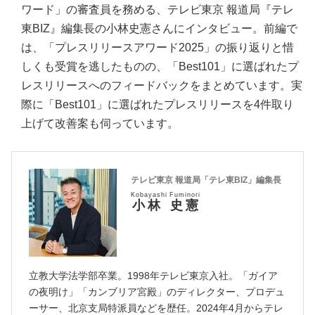
ワード」の審査員を務める、テレビ東京 報道局『テレ
東BIZ』編集長の小林史憲さんにインタビュー。前編で
は、「プレスリリースアワード2025」の振り返りと惜
しくも受賞を逃したものの、「Best101」に選ばれたプ
レスリリースへのフィードバックをまとめています。実
際に「Best101」に選ばれたプレスリリースを4件取り
上げて改善案も伺っています。
テレビ東京 報道局「テレ東BIZ」編集長
Kobayashi Fuminori
小林 史憲
立教大学法学部卒業。1998年テレビ東京入社。「ガイア
の夜明け」「カンブリア宮殿」のディレクター、プロデュ
ーサー、北京支局特派員などを歴任。2024年4月からテレ