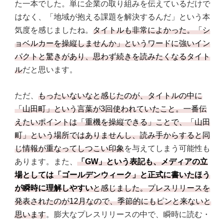
た一本でした。単に企業の取り組みを伝えているだけで
はなく、「地域が抱える課題を解決するんだ」という本
気度を感じましたね。
タイトルも非常によかった。「シ
ョベルカーを操縦しませんか」というワードに強いイン
パクトと驚きがあり、思わず続きを読みたくなるタイト
ル
だと思います。
ただ、
もったいないなと感じたのが、タイトルの中に
「山田町」という言葉が3回使われていたこと。一番伝
えたいポイントは「重機を操縦できる」ことで、「山田
町」という場所ではありませんし、読み手からすると同
じ情報が重なってしつこい印象
を与えてしまう可能性も
あります。また、
「GW」という表記も、メディアの立
場としては「ゴールデンウィーク」と正式に書いたほう
が瞬時に理解しやすい
と感じました。プレスリリースを
発表されたのが12月なので、季節的にもピンと来ないと
思います
。膨大なプレスリリースの中で、瞬時に読む・