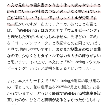
本文が見出しや箇条書きをうまく使って読みやすくまと
められている点や社員の声など過不足なく書かれている
点が素晴らしいですし、何よりもタイトルが秀逸です
ね。
細かいですが、あえてテクニカル的なことを言え
ば
、「Well-being」はカタカナで「ウェルビーイング」
と表記した方がいいかもしれません
。先ほどの「GW」
を「ゴールデンウィーク」と表記するのと同じで、ぱっ
と見て理解しやすいですし、
まだまだ馴染みのない言葉
なので、少なくともタイトルではカタカナのほうがよい
と思います。その上で、本文には「Well-being（ウェル
ビーイング）とは」と説明を加えるといいでしょう。
また、本文のリード文で「Well-being推進室の取り組み
の一環として、花粉症手当を2025年2月より新設」と書
かれていますが、
どういう経緯でWell-being推進室を設
置したのか、ひとこと説明があるとよかった
かもしれま