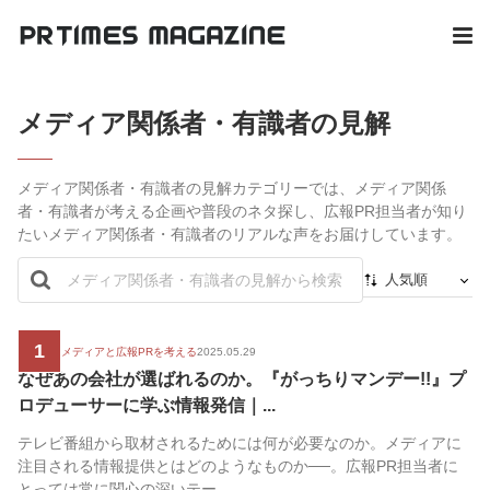
メディア関係者・有識者の見解
メディア関係者・有識者の見解カテゴリーでは、メディア関係
者・有識者が考える企画や普段のネタ探し、広報PR担当者が知り
たいメディア関係者・有識者のリアルな声をお届けしています。
人気順
新着順
1
最初から
新時代のメディアと広報PRを考える
2025.05.29
なぜあの会社が選ばれるのか。『がっちりマンデー!!』プ
人気順
ロデューサーに学ぶ情報発信｜...
テレビ番組から取材されるためには何が必要なのか。メディアに
注目される情報提供とはどのようなものか──。広報PR担当者に
とっては常に関心の深いテー...