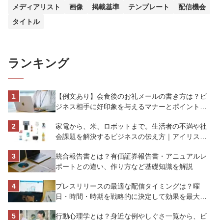
メディアリスト
画像
掲載基準
テンプレート
配信機会
タイトル
ランキング
【例文あり】会食後のお礼メールの書き方は？ビ
ジネス相手に好印象を与えるマナーとポイントを
解説
家電から、米、ロボットまで。生活者の不満や社
会課題を解決するビジネスの伝え方｜アイリスオ
ーヤマ株式会社
統合報告書とは？有価証券報告書・アニュアルレ
ポートとの違い、作り方など基礎知識を解説
プレスリリースの最適な配信タイミングは？曜
日・時間・時期を戦略的に決定して効果を最大化
させよう
行動心理学とは？身近な例やしぐさ一覧から、ビ