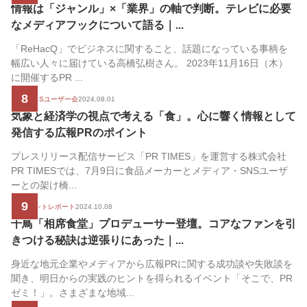
情報は「ジャンル」×「業界」の軸で判断。テレビに必要
なメディアフックについて語る｜...
「ReHacQ」でビジネスに関すること、話題になっている事柄を
幅広い人々に届けている高橋弘樹さん。 2023年11月16日（木）
に開催するPR ...
8
PR TIMESユーザー会
2024.08.01
気象と経済学の視点で考える「食」。心に響く情報として
発信する広報PRのポイント
プレスリリース配信サービス「PR TIMES」を運営する株式会社
PR TIMESでは、7月9日に食品メーカーとメディア・SNSユーザ
ーとの架け橋...
9
PRイベントレポート
2024.10.08
千鳥「相席食堂」プロデューサー登壇。コアなファンを引
きつける秘訣は逆張りにあった｜...
身近な地元企業やメディアから広報PRに関する成功談や失敗談を
聞き、明日からの実践のヒントを得られるイベント「そこで、PR
ゼミ！」。さまざまな地域...