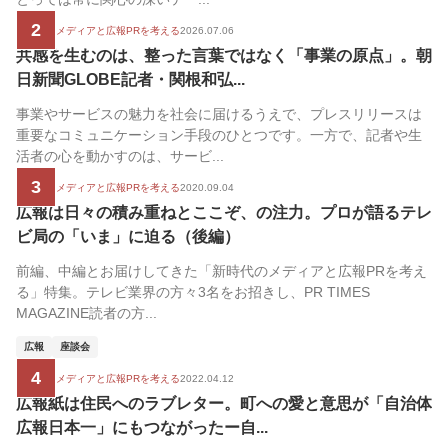
2
新時代のメディアと広報PRを考える
2026.07.06
共感を生むのは、整った言葉ではなく「事業の原点」。朝
日新聞GLOBE記者・関根和弘...
事業やサービスの魅力を社会に届けるうえで、プレスリリースは
重要なコミュニケーション手段のひとつです。一方で、記者や生
活者の心を動かすのは、サービ...
3
新時代のメディアと広報PRを考える
2020.09.04
広報は日々の積み重ねとここぞ、の注力。プロが語るテレ
ビ局の「いま」に迫る（後編）
前編、中編とお届けしてきた「新時代のメディアと広報PRを考え
る」特集。テレビ業界の方々3名をお招きし、PR TIMES
MAGAZINE読者の方...
広報
座談会
4
新時代のメディアと広報PRを考える
2022.04.12
広報紙は住民へのラブレター。町への愛と意思が「自治体
広報日本一」にもつながったー自...