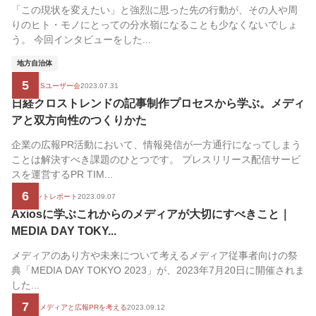
「この現状を変えたい」と強烈に思った先の行動が、その人や周
りのヒト・モノにとっての分水嶺になることも少なくないでしょ
う。 今回インタビューをした...
地方自治体
5
PR TIMESユーザー会
2023.07.31
日経クロストレンドの記事制作プロセスから学ぶ。メディ
アと双方向性のつくりかた
企業の広報PR活動において、情報発信が一方通行になってしまう
ことは解決すべき課題のひとつです。 プレスリリース配信サービ
スを運営するPR TIM...
6
PRイベントレポート
2023.09.07
Axiosに学ぶこれからのメディアが大切にすべきこと｜
MEDIA DAY TOKY...
メディアのあり方や未来について考えるメディア従事者向けの祭
典「MEDIA DAY TOKYO 2023」が、2023年7月20日に開催されま
した...
7
新時代のメディアと広報PRを考える
2023.09.12