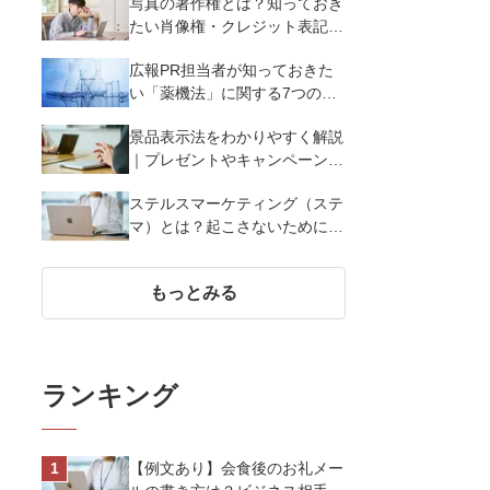
写真の著作権とは？知っておき
たい肖像権・クレジット表記
（コピーライト）まで写真の権
広報PR担当者が知っておきた
利を解説
い「薬機法」に関する7つのこ
と
景品表示法をわかりやすく解説
｜プレゼントやキャンペーン実
施時に違反しないために知って
ステルスマーケティング（ステ
おくべき7つのポイント【事例
マ）とは？起こさないために広
あり】
報が知っておきたい5つの基本
知識
もっとみる
ランキング
【例文あり】会食後のお礼メー