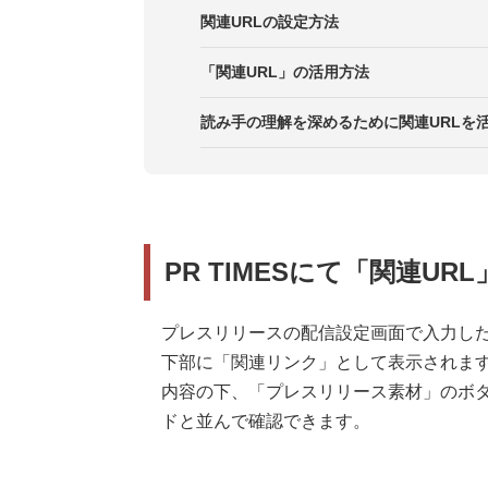
関連URLの設定方法
「関連URL」の活用方法
1．商品・ブランドサイトのURLを
読み手の理解を深めるために関連URLを
2．自社コーポレートサイトのURL
3．関連企業のURLを掲載する
PR TIMESにて「関連U
4．参考資料のURLを掲載する
プレスリリースの配信設定画面で入力した
下部に「関連リンク」として表示されま
内容の下、「プレスリリース素材」のボ
ドと並んで確認できます。