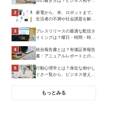
ルの書き方は？ビジネス相手に
好印象を与えるマナーとポイン
家電から、米、ロボットまで。
トを解説
生活者の不満や社会課題を解決
するビジネスの伝え方｜アイリ
プレスリリースの最適な配信タ
スオーヤマ株式会社
イミングは？曜日・時間・時期
を戦略的に決定して効果を最大
統合報告書とは？有価証券報告
化させよう
書・アニュアルレポートとの違
い、作り方など基礎知識を解説
行動心理学とは？身近な例やし
ぐさ一覧から、ビジネス使える
13選を解説
もっとみる