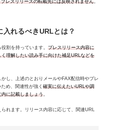
、プレスリリースの転載先には反映されません
。
L」に入れるべきURLとは？
る役割を持っています。
プレスリリース内容に
しく理解したい
読み手
に向けた補足URLなどを
しかし、上述のとおりメールやFAX配信時やプレ
いため、関連性が強く
確実に伝えたいURLや調
文内に記載しましょう
。
えられます。リリース内容に応じて、関連URL