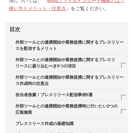
法については、「
Wordファイルインポート機能とは？
使い方とメリット・注意点
」をご覧ください。
目次
外部ツールとの連携開始や業務提携に関するプレスリリー
スを配信するメリット
外部ツールとの連携開始や業務提携に関するプレスリ
リースに盛り込むべき5つの項目
項目1．連携・提携の概要
外部ツールとの連携開始や業務提携に関するプレスリリー
ス作成時の注意点
項目2．連携・提携の背景や目的
担当者推薦！プレスリリース配信事例5選
項目3．連携・提携で実現すること、期待される効
果
事例1．株式会社Smartpay：業界の課題を背景に記
外部ツールとの連携開始や業務提携時に行いたい3つの
載
広報施策
項目4．連携・提携先の企業・サービス紹介
事例2．フリー株式会社：タイトルに重要な情報を
1．特設サイトの公開
プレスリリース作成の基礎知識
項目5．担当者や代表からのコメント
集約