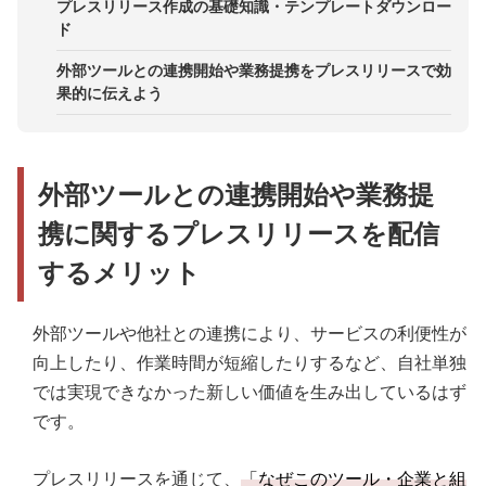
2．共催セミナー・ウェビナーの開催
プレスリリース作成の基礎知識・テンプレートダウンロー
事例3．株式会社イー・エージェンシー：連携イメ
ド
3．両社のSNSを活用した共同発信
ージをイラストで表現
外部ツールとの連携開始や業務提携をプレスリリースで効
事例4．株式会社バニッシュ・スタンダード：導入
果的に伝えよう
先のコメントを掲載
事例5．株式会社シンカ：今後の展望を掲載
外部ツールとの連携開始や業務提
携に関するプレスリリースを配信
するメリット
外部ツールや他社との連携により、サービスの利便性が
向上したり、作業時間が短縮したりするなど、自社単独
では実現できなかった新しい価値を生み出しているはず
です。
プレスリリースを通じて、
「なぜこのツール・企業と組