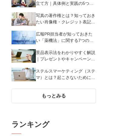
立て方｜具体例と実践の5つの
ポイントを解説
写真の著作権とは？知っておき
たい肖像権・クレジット表記
（コピーライト）まで写真の権
広報PR担当者が知っておきた
利を解説
い「薬機法」に関する7つのこ
と
景品表示法をわかりやすく解説
｜プレゼントやキャンペーン実
施時に違反しないために知って
ステルスマーケティング（ステ
おくべき7つのポイント【事例
マ）とは？起こさないために広
あり】
報が知っておきたい5つの基本
知識
もっとみる
ランキング