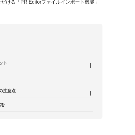
ける「PR Editorファイルインポート機能」
ット
が防げる
の注意点
ない
成を
用できる
でに入力した内容は消える