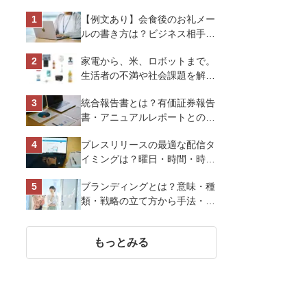
【例文あり】会食後のお礼メー
ルの書き方は？ビジネス相手に
好印象を与えるマナーとポイン
家電から、米、ロボットまで。
トを解説
生活者の不満や社会課題を解決
するビジネスの伝え方｜アイリ
統合報告書とは？有価証券報告
スオーヤマ株式会社
書・アニュアルレポートとの違
い、作り方など基礎知識を解説
プレスリリースの最適な配信タ
イミングは？曜日・時間・時期
を戦略的に決定して効果を最大
ブランディングとは？意味・種
化させよう
類・戦略の立て方から手法・成
功のポイントまで基礎知識を徹
底解説【成功事例あり】
もっとみる