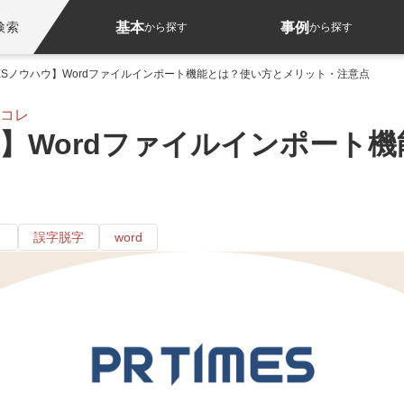
基本
事例
検索
から探す
から探す
IMESノウハウ】Wordファイルインポート機能とは？使い方とメリット・注意点
レコレ
ハウ】Wordファイルインポー
ト
誤字脱字
word