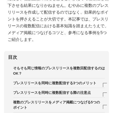
下させる結果になりかねません。むやみに複数のプレス
リリースを作成して配信するのではなく、効果的なポイ
ントを押さえることが大切です。本記事では、プレスリ
リースの複数配信における基本知識を踏まえたうえで、
メディア掲載につなげるコツと、参考になる事例を5つ
ご紹介します。
目次
そもそも同じ情報のプレスリリースを複数回配信するのは
OK？
プレスリリースを同時に複数配信する3つのメリット
メリット1．異なる属性に情報が届く
プレスリリースを同時に複数配信する際の注意点
メリット2．記事になる可能性が上がる
注意点1．新規性のない類似プレスリリースは配信
複数のプレスリリースをメディア掲載につなげる5つの
しない
ポイント
メリット3．広報PR活動全体が活性化する