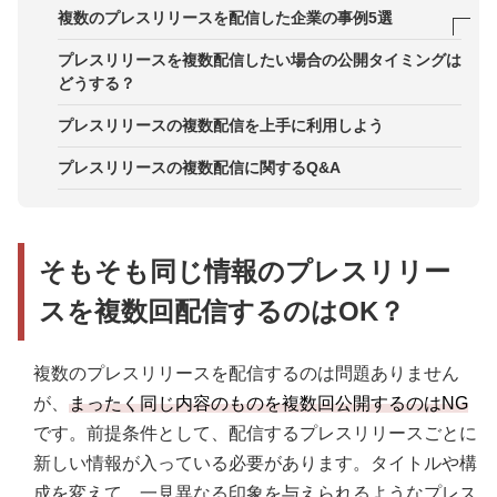
注意点2．重要なプレスリリースが埋もれないよう
ポイント1．有益な情報を加え変化を見てもらう
複数のプレスリリースを配信した企業の事例5選
にする
ポイント2．注目の話題やトレンドを入れて発信す
事例1．株式会社ファミリーマート：ひとつの商品
プレスリリースを複数配信したい場合の公開タイミングは
注意点3．同時配信せず戦略的に複数回に分けて配
る
の行動・成果それぞれ配信機会を設定
どうする？
信する
ポイント3．企画や商品のアップグレード情報を入
事例2．株式会社カプコン：新商品発表の直後にゲ
プレスリリースの複数配信を上手に利用しよう
れる
ームシステムやキャラクターを紹介
プレスリリースの複数配信に関するQ&A
ポイント4．プロジェクトの進捗・成果を公表する
事例3．株式会社システムクリエイト：3回の複数配
信で自社の新製品を紹介
ポイント5．達成記録や業績発表を加える
事例4．株式会社物語コーポレーション：2エリアの
そもそも同じ情報のプレスリリー
新店舗オープン情報を同日に発表
スを複数回配信するのはOK？
事例5．株式会社カイマク：サービスリリース決定
後、同じ時間に導入事例を紹介
複数のプレスリリースを配信するのは問題ありません
が、
まったく同じ内容のものを複数回公開するのはNG
です。前提条件として、配信するプレスリリースごとに
新しい情報が入っている必要があります。タイトルや構
成を変えて、一見異なる印象を与えられるようなプレス