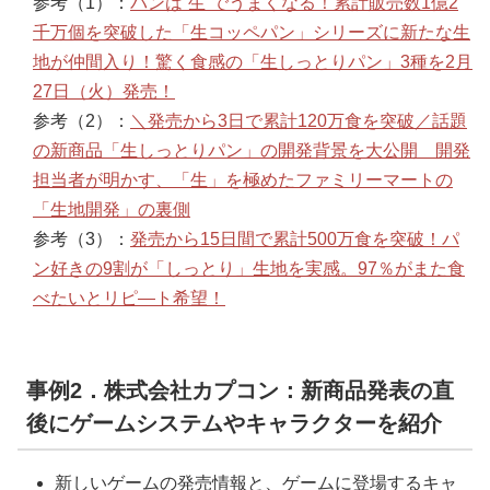
参考（1）：
パンは“生”でうまくなる！累計販売数1億2
千万個を突破した「生コッペパン」シリーズに新たな生
地が仲間入り！驚く食感の「生しっとりパン」3種を2月
27日（火）発売！
参考（2）：
＼発売から3日で累計120万食を突破／話題
の新商品「生しっとりパン」の開発背景を大公開 開発
担当者が明かす、「生」を極めたファミリーマートの
「生地開発」の裏側
参考（3）：
発売から15日間で累計500万食を突破！パ
ン好きの9割が「しっとり」生地を実感。97％がまた食
べたいとリピ―ト希望！
事例2．株式会社カプコン：新商品発表の直
後にゲームシステムやキャラクターを紹介
新しいゲームの発売情報と、ゲームに登場するキャ