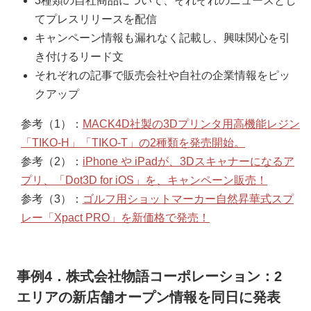
3種類の自社商品について、それぞれのニュースとし
てプレスリリースを配信
キャンペーン情報も漏れなく記載し、興味関心を引
き付けるリード文
それぞれの記事で販売会社や自社の企業情報をピッ
クアップ
参考（1）：
MACK4D社製の3Dプリンタ用高機能レジン
「TIKO-H」「TIKO-T」の2種類を発売開始。
参考（2）：
iPhone や iPadが、3Dスキャナーになるア
プリ、「Dot3D for iOS」を、キャンペーン販売！
参考（3）：
ゴルフ用ショットマーカー自然昇華式スプ
レー「Xpact PRO」を新価格で発売！
事例4．株式会社物語コーポレーション：2
エリアの新店舗オープン情報を同日に発表