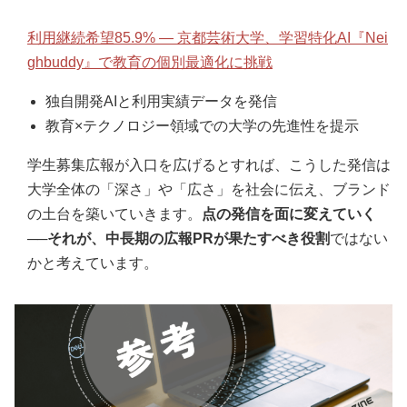
利用継続希望85.9% ― 京都芸術大学、学習特化AI『Nei
ghbuddy』で教育の個別最適化に挑戦
独自開発AIと利用実績データを発信
教育×テクノロジー領域での大学の先進性を提示
学生募集広報が入口を広げるとすれば、こうした発信は
大学全体の「深さ」や「広さ」を社会に伝え、ブランド
の土台を築いていきます。
点の発信を面に変えていく
──それが、中長期の広報PRが果たすべき役割
ではない
かと考えています。