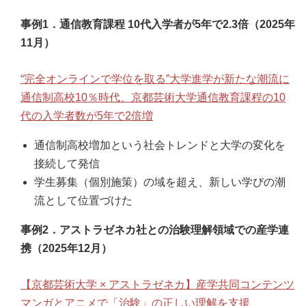
事例1．通信教育課程 10代入学者が5年で2.3倍（2025年
11月）
“完全オンラインで学位を取る”大学進学が新たな潮流に
通信制高校10％時代、京都芸術大学通信教育課程の10
代の入学者数が5年で2倍増
通信制高校増加という社会トレンドと大学の変化を
接続して発信
学生募集（個別施策）の域を超え、新しい学びの潮
流として位置づけた
事例2．アストラゼネカ社との治験理解領域での産学連
携（2025年12月）
【京都芸術大学 × アストラゼネカ】産学共同コンテンツ
マンガとアニメで「治験」の正しい理解を支援