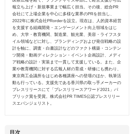
医療広報を経て、フランチャイズ本部にて経営支援から広
報立ち上げ・新規事業まで幅広く担当。その後、総合PR
会社にて上場企業を中心に多様な業界のPRを担当し、
2022年に株式会社PRorderを設立。現在は、人的資本経営
を支援する組織開発・エンゲージメント向上領域をはじ
め、大学・教育機関、製造業、観光業、美容・ライフスタ
イル領域などに対し、ブランディングおよび発信戦略の設
計を軸に、調査・白書設計などのファクト構築・コンテン
ツ開発・動画ディレクション・イベント企画設計、メディ
ア戦略の設計・実装まで一貫して支援している。また、企
業や教育機関に対する広報人材の育成・研修にも携わり、
東京商工会議所をはじめ各種講座への登壇のほか、執筆活
動も行っている。支援先である香川県の取っ手メーカーの
プレスリリースにて「プレスリリースアワード2021」パ
ブリック賞を受賞。株式会社PR TIMES公認プレスリリー
スエバンジェリスト。
目次