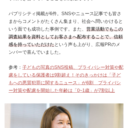
パブリシティ掲載が6件。SNSやニュース記事でも皆さ
まからコメントがたくさん集まり、社会へ問いかけると
いう面でも成功した事例です。また、
営業活動でもこの
調査結果を資料としてお客さまへ配布することで、信頼
感を持っていただけた
という声も上がり、広報PRのメ
ンバーで喜んでいました。
参考：
子どもの写真のSNS投稿、プライバシー対策や配
慮をしている保護者は9割超え！そのきっかけは「子ど
もへの悪質犯罪に関するニュース」が6割 プライバシ
ー対策や配慮を開始した年齢は「0~1歳」が7割以上