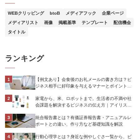
WEBクリッピング
btoB
メディアフック
企業ページ
メディアリスト
画像
掲載基準
テンプレート
配信機会
タイトル
ランキング
【例文あり】会食後のお礼メールの書き方は？ビ
ジネス相手に好印象を与えるマナーとポイントを
解説
家電から、米、ロボットまで。生活者の不満や社
会課題を解決するビジネスの伝え方｜アイリスオ
ーヤマ株式会社
統合報告書とは？有価証券報告書・アニュアルレ
ポートとの違い、作り方など基礎知識を解説
行動心理学とは？身近な例やしぐさ一覧から、ビ