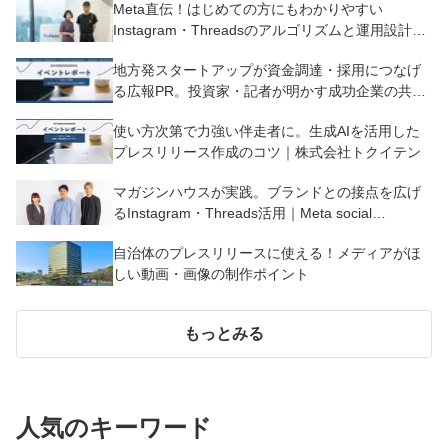
Meta直伝！はじめての方にもわかりやすい
Instagram・Threadsのアルゴリズムと運用設計｜
Meta social communication session
地方発スタートアップが資金調達・採用につなげ
る広報PR。投資家・記者が明かす成功企業の共通
点｜Future Pressrelease from IWATE
使い方次第で力強い伴走者に。生成AIを活用した
プレスリリース作成のコツ｜株式会社トクイテン
マガジンハウスが実践。ブランドとの接点を広げ
るInstagram・Threads活用｜Meta social
communication session
自治体のプレスリリースに使える！メディアがほ
しい動画・画像の制作ポイント
もっとみる
人気のキーワード