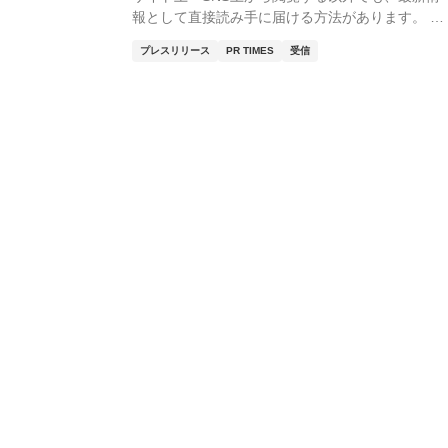
報として直接読み手に届ける方法があります。 本
記...
プレスリリース
PR TIMES
受信