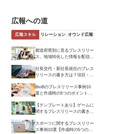
広報への道
広報スキル
リレーション
オウンド広報
都道府県別に見るプレスリリー
ス。地域特化した情報を配信す
るメリットとコツを解説
社長交代・新社長就任のプレス
リリースの書き方は？項目・ポ
イント・事例を紹介
BtoBのプレスリリース事例10
選と作成時の5つのポイントを
解説
【テンプレートあり】ゲームに
関するプレスリリースの書き方
｜3つのポイントと事例を解説
スポーツに関するプレスリリー
ス事例10選【作成時の5つのポ