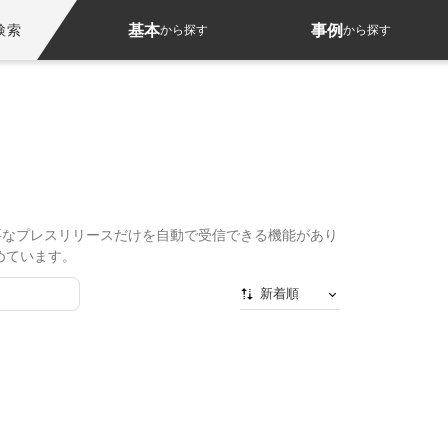
基本
事例
検索
から探す
から探す
必要なプレスリリースだけを自動で受信できる機能があり
めています。
新着順
新着順
最初から
人気順