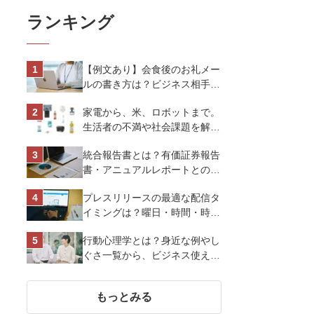
ランキング
【例文あり】会食後のお礼メー
ルの書き方は？ビジネス相手に
好印象を与えるマナーとポイン
家電から、米、ロボットまで。
トを解説
生活者の不満や社会課題を解決
するビジネスの伝え方｜アイリ
統合報告書とは？有価証券報告
スオーヤマ株式会社
書・アニュアルレポートとの違
い、作り方など基礎知識を解説
プレスリリースの最適な配信タ
イミングは？曜日・時間・時期
を戦略的に決定して効果を最大
行動心理学とは？身近な例やし
化させよう
ぐさ一覧から、ビジネス使える
13選を解説
もっとみる