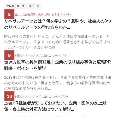
プレスリリース
タイトル
8
広報担当者につながる採用・人事に関する情報
2022.02.11
リベラルアーツとは？何を学ぶの？意味や、社会人の3つ
のリベラルアーツの学び方をわか...
時代や社会の変化とともに、どんどん注目度が高まっている「リ
ベラルアーツ」。生きていくために必要とされる学びであるリベ
ラルアーツという言葉が持つ意...
9
広報の腕を磨く！スキルアップのあれこれ
2025.07.11
働き方改革の具体例32選｜企業の取り組み事例と広報PR
戦略・ポイントを解説
2019年に順次施行をスタートし、さまざまな業種・業態で取り組
みが進められている「働き方改革」。働き方の柔軟な選択のため
に多様な制度を取り入れる...
10
広報の腕を磨く！スキルアップのあれこれ
2021.07.26
広報PR担当者が知っておきたい、企業・団体の炎上対
策・炎上時の対応方法について解説...