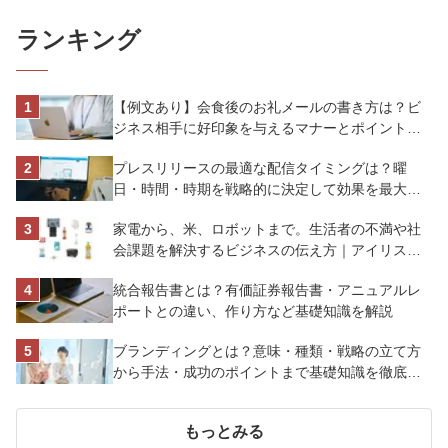
ランキング
【例文あり】会食後のお礼メールの書き方は？ビ
ジネス相手に好印象を与えるマナーとポイントを
解説
プレスリリースの最適な配信タイミングは？曜
日・時間・時期を戦略的に決定して効果を最大化
させよう
家電から、米、ロボットまで。生活者の不満や社
会課題を解決するビジネスの伝え方｜アイリスオ
ーヤマ株式会社
統合報告書とは？有価証券報告書・アニュアルレ
ポートとの違い、作り方など基礎知識を解説
ブランディングとは？意味・種類・戦略の立て方
から手法・成功のポイントまで基礎知識を徹底解
説【成功事例あり】
もっとみる