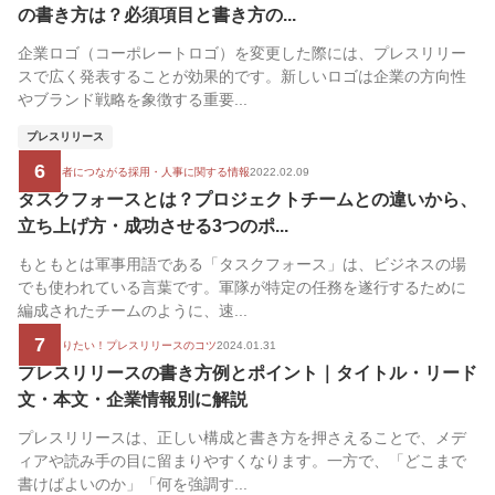
の書き方は？必須項目と書き方の...
企業ロゴ（コーポレートロゴ）を変更した際には、プレスリリー
スで広く発表することが効果的です。新しいロゴは企業の方向性
やブランド戦略を象徴する重要...
プレスリリース
6
広報担当者につながる採用・人事に関する情報
2022.02.09
タスクフォースとは？プロジェクトチームとの違いから、
立ち上げ方・成功させる3つのポ...
もともとは軍事用語である「タスクフォース」は、ビジネスの場
でも使われている言葉です。軍隊が特定の任務を遂行するために
編成されたチームのように、速...
7
もっと知りたい！プレスリリースのコツ
2024.01.31
プレスリリースの書き方例とポイント｜タイトル・リード
文・本文・企業情報別に解説
プレスリリースは、正しい構成と書き方を押さえることで、メデ
ィアや読み手の目に留まりやすくなります。一方で、「どこまで
書けばよいのか」「何を強調す...