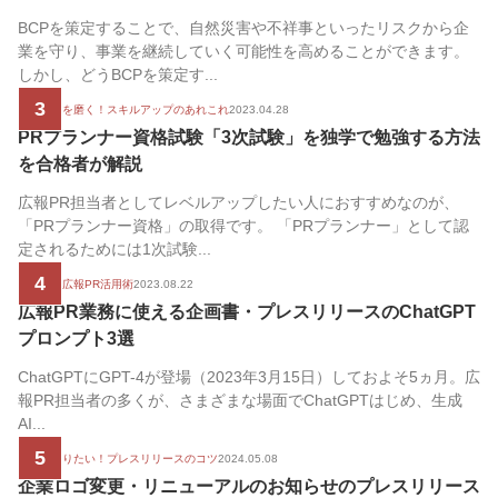
BCPを策定することで、自然災害や不祥事といったリスクから企
業を守り、事業を継続していく可能性を高めることができます。
しかし、どうBCPを策定す...
3
広報の腕を磨く！スキルアップのあれこれ
2023.04.28
PRプランナー資格試験「3次試験」を独学で勉強する方法
を合格者が解説
広報PR担当者としてレベルアップしたい人におすすめなのが、
「PRプランナー資格」の取得です。 「PRプランナー」として認
定されるためには1次試験...
4
生成AIの広報PR活用術
2023.08.22
広報PR業務に使える企画書・プレスリリースのChatGPT
プロンプト3選
ChatGPTにGPT-4が登場（2023年3月15日）しておよそ5ヵ月。広
報PR担当者の多くが、さまざまな場面でChatGPTはじめ、生成
AI...
5
もっと知りたい！プレスリリースのコツ
2024.05.08
企業ロゴ変更・リニューアルのお知らせのプレスリリース