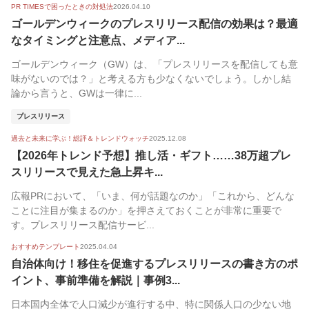
PR TIMESで困ったときの対処法
2026.04.10
最初から
ゴールデンウィークのプレスリリース配信の効果は？最適
人気順
なタイミングと注意点、メディア...
ゴールデンウィーク（GW）は、「プレスリリースを配信しても意
味がないのでは？」と考える方も少なくないでしょう。しかし結
論から言うと、GWは一律に...
プレスリリース
過去と未来に学ぶ！総評＆トレンドウォッチ
2025.12.08
【2026年トレンド予想】推し活・ギフト……38万超プレ
スリリースで見えた急上昇キ...
広報PRにおいて、「いま、何が話題なのか」「これから、どんな
ことに注目が集まるのか」を押さえておくことが非常に重要で
す。プレスリリース配信サービ...
おすすめテンプレート
2025.04.04
自治体向け！移住を促進するプレスリリースの書き方のポ
イント、事前準備を解説｜事例3...
日本国内全体で人口減少が進行する中、特に関係人口の少ない地