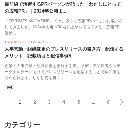
最前線で活躍するPRパーソンが語った「わたしにとって
の広報PR」｜2024年公開ま...
『PR TIMES MAGAZINE』では、多くの広報PRパーソンに取材を
してきました。2024年も延べ50名以上から伺ってきた「広報PR
活動に...
おすすめテンプレート
2024.06.18
人事異動・組織変更のプレスリリースの書き方｜配信する
メリット、記載項目と配信事例5...
企業の人事異動・組織変更を実施する際、メディア関係者やステ
ークホルダーに向けてプレスリリースを配信することで認知度を
高められます。しかし何を書く...
共通
1
2
3
4
5
...
6
カテゴリー