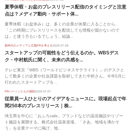
夏季休暇・お盆のプレスリリース配信のタイミングと注意
点は？メディア動向・サポート体...
夏季休暇（お盆休み）は、多くの企業が休業に入ることから、
「この時期にプレスリリースを配信しても情報が届かないので
は」と迷う方もいるでしょう。結論...
新時代のメディアと広報PRを考える
2026.07.09
スタートアップの可能性をどう伝えるのか。WBSデス
ク・中村航氏に聞く、未来の共感を...
テレビ東京『WBS（ワールドビジネスサテライト）』のデスクと
して数多くの企業や社会課題を取材してきた中村さん。今年5月に
行われたスタートアップを...
PRパーソンたちの挑戦
2026.07.07
従業員一人ひとりのアイデアをニュースに。現場起点で年
間250本のプレスリリース｜株...
埼玉県を中心に「おふろcafe」ブランドなどの温浴施設やリゾー
ト施設を展開する、株式会社温泉道場。「さあ、地域を沸かそ
う」を企業テーマに掲げ、地...