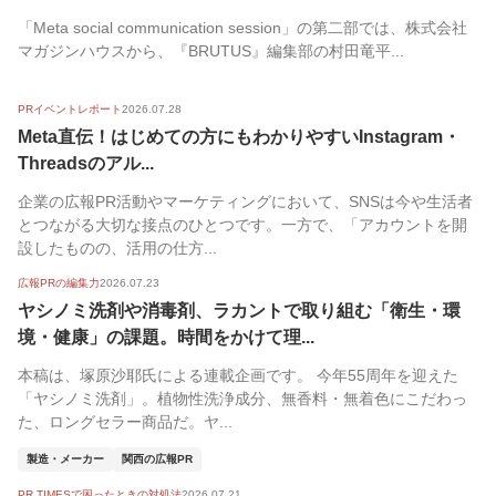
「Meta social communication session」の第二部では、株式会社
マガジンハウスから、『BRUTUS』編集部の村田竜平...
PRイベントレポート
2026.07.28
Meta直伝！はじめての方にもわかりやすいInstagram・
Threadsのアル...
企業の広報PR活動やマーケティングにおいて、SNSは今や生活者
とつながる大切な接点のひとつです。一方で、「アカウントを開
設したものの、活用の仕方...
広報PRの編集力
2026.07.23
ヤシノミ洗剤や消毒剤、ラカントで取り組む「衛生・環
境・健康」の課題。時間をかけて理...
本稿は、塚原沙耶氏による連載企画です。 今年55周年を迎えた
「ヤシノミ洗剤」。植物性洗浄成分、無香料・無着色にこだわっ
た、ロングセラー商品だ。ヤ...
製造・メーカー
関西の広報PR
PR TIMESで困ったときの対処法
2026.07.21