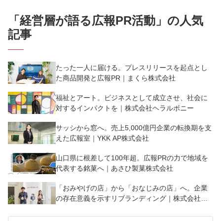
「
経営層が語る広報PR活動
」の人気
記事
たった一人に届ける。プレスリリースを起点とし
た商品開発と広報PR｜まくら株式会社
福祉とアート。ビジネスとして成立させ、社会に
対するインパクトを｜株式会社ヘラルボニー
サッシから窓へ。売上5,000億円企業の転換期を支
えた広報室｜YKK AP株式会社
山口県に根差して100年超。広報PRの力で地域を
代表する銘菓へ｜あさひ製菓株式会社
「おみやげの店」から「おなじみの店」へ。企業
の存在意義を示すリブランディング｜株式会社よ
ーじや