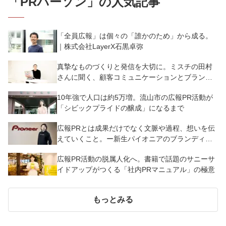
「
PRパーソン
」の人気記事
「全員広報」は個々の「誰かのため」から成る。
｜株式会社LayerX石黒卓弥
真摯なものづくりと発信を大切に。ミスチの田村
さんに聞く、顧客コミュニケーションとブランド
の育て方
10年強で人口は約5万増。流山市の広報PR活動が
「シビックプライドの醸成」になるまで
広報PRとは成果だけでなく文脈や過程、想いを伝
えていくこと。ー新生パイオニアのブランディン
グ
広報PR活動の脱属人化へ。書籍で話題のサニーサ
イドアップがつくる「社内PRマニュアル」の極意
もっとみる