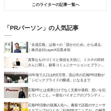
このライターの記事一覧へ
「
PRパーソン
」の人気記事
「全員広報」は個々の「誰かのため」から成る。
｜株式会社LayerX石黒卓弥
真摯なものづくりと発信を大切に。ミスチの田村
さんに聞く、顧客コミュニケーションとブランド
の育て方
10年強で人口は約5万増。流山市の広報PR活動が
「シビックプライドの醸成」になるまで
広報PRとは成果だけでなく文脈や過程、想いを伝
えていくこと。ー新生パイオニアのブランディン
グ
広報PR活動の脱属人化へ。書籍で話題のサニーサ
イドアップがつくる「社内PRマニュアル」の極意