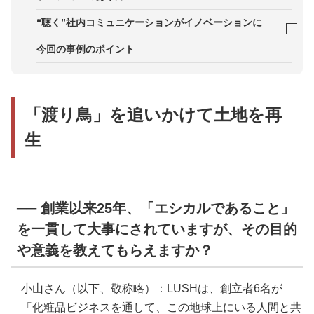
てもらえますか？
── 長年「エシカル」な取り組みを行われています
“聴く”社内コミュニケーションがイノベーションに
── 社会が消費において「サステナブル」を考えは
が、LUSHのサイトには「SDGs」の言葉は一切出
── お客さまによって、いろんな感じ方があるんで
今回の事例のポイント
じめるずっと前から、エシカルとビジネスを両立し
ていないですよね。
すね。社内でのコミュニケーションはどんなことを
てこられたのですね。
── 日本のLUSHでエシカルな取り組みを発信しは
意識されていますか？
── 「渡り鳥」ですか……？
じめたのは、いつからですか？
── 自分の考えを言葉にしてカタチになった事例は
「渡り鳥」を追いかけて土地を再
── 渡り鳥が住める場所の再生が、あらゆる環境の
── LUSHは広告を使っていないと聞いています
何かありますか？
循環につながるんですね。
が、なぜですか？
生
── それぞれのスタッフが、LUSHを作り上げてい
── 伐採した木の木くず……！
── 商品もコミュニケーションも、エシカルを土台
るのだと感じます。最後に今後の目標を教えてくだ
に循環しているんですね。
さい。
── パンキッシュというか、本能的ですね。
── 創業以来25年、「エシカルであること」
を一貫して大事にされていますが、その目的
や意義を教えてもらえますか？
小山さん（以下、敬称略）：LUSHは、創立者6名が
「化粧品ビジネスを通して、この地球上にいる人間と共