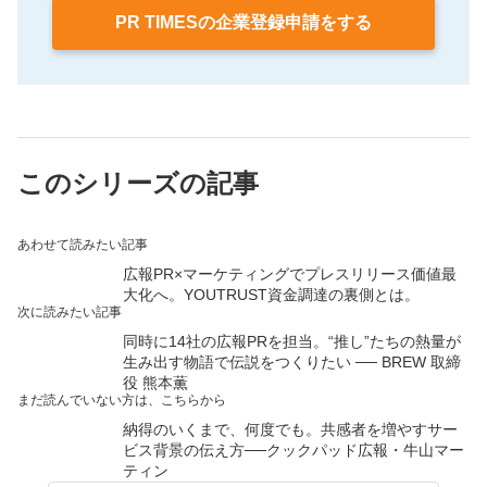
PR TIMESの企業登録申請をする
このシリーズの記事
あわせて読みたい記事
広報PR×マーケティングでプレスリリース価値最
大化へ。YOUTRUST資金調達の裏側とは。
次に読みたい記事
同時に14社の広報PRを担当。“推し”たちの熱量が
生み出す物語で伝説をつくりたい ── BREW 取締
役 熊本薫
まだ読んでいない方は、こちらから
納得のいくまで、何度でも。共感者を増やすサー
ビス背景の伝え方──クックパッド広報・牛山マー
ティン