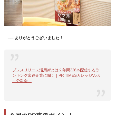
──
ありがとうございました！
プレスリリース活用術とは？年間226本配信するラ
ンキング常連企業に聞く｜PR TIMESカレッジVol.6
～分科会～