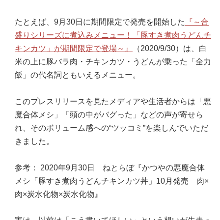
たとえば、9月30日に期間限定で発売を開始した
『～合
盛りシリーズに煮込みメニュー！「豚すき煮肉うどんチ
キンカツ」が期間限定で登場～』
（2020/9/30）は、白
米の上に豚バラ肉・チキンカツ・うどんが乗った「全力
飯」の代名詞ともいえるメニュー。
このプレスリリースを見たメディアや生活者からは「悪
魔合体メシ」「頭の中がバグった」などの声が寄せら
れ、そのボリューム感への“ツッコミ”を楽しんでいただ
きました。
参考： 2020年9月30日 ねとらぼ『かつやの悪魔合体
メシ「豚すき煮肉うどんチキンカツ丼」10月発売 肉×
肉×炭水化物×炭水化物』