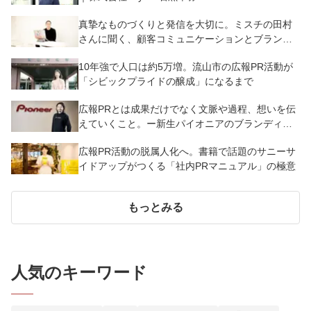
真摯なものづくりと発信を大切に。ミスチの田村
さんに聞く、顧客コミュニケーションとブランド
の育て方
10年強で人口は約5万増。流山市の広報PR活動が
「シビックプライドの醸成」になるまで
広報PRとは成果だけでなく文脈や過程、想いを伝
えていくこと。ー新生パイオニアのブランディン
グ
広報PR活動の脱属人化へ。書籍で話題のサニーサ
イドアップがつくる「社内PRマニュアル」の極意
もっとみる
人気のキーワード