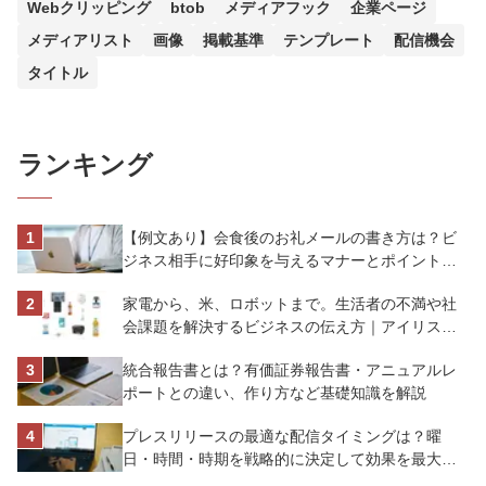
Webクリッピング
btob
メディアフック
企業ページ
メディアリスト
画像
掲載基準
テンプレート
配信機会
タイトル
ランキング
【例文あり】会食後のお礼メールの書き方は？ビ
ジネス相手に好印象を与えるマナーとポイントを
解説
家電から、米、ロボットまで。生活者の不満や社
会課題を解決するビジネスの伝え方｜アイリスオ
ーヤマ株式会社
統合報告書とは？有価証券報告書・アニュアルレ
ポートとの違い、作り方など基礎知識を解説
プレスリリースの最適な配信タイミングは？曜
日・時間・時期を戦略的に決定して効果を最大化
させよう