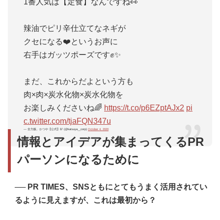
1番人気は【定食】なんですね👀
辣油でピリ辛仕立てなネギが
いつも反応してくれる方や記事を書いてくださるライタ
クセになる❤️というお声に
ーさんとの交流の機会として大切にしていきたいなと。
右手はガッツポーズです✊✨
広報活動って「安く（もしくは無料で）できる広告」の
ようにとらえている方もいると思うんですが、私は貴重
まだ、これからだよという方も
な「ファンコミュニケーションの場」だと考えていま
肉×肉×炭水化物×炭水化物を
す
。
お楽しみくださいね🌈
https://t.co/p6EZptAJx2
pi
c.twitter.com/tjaFQN347u
— 全力飯。かつや【公式】🥢 (@katsuya__corp)
October 4, 2020
情報とアイデアが集まってくるPR
パーソンになるために
──
PR TIMES、SNSともにとてもうまく活用されてい
るように見えますが、これは最初から？