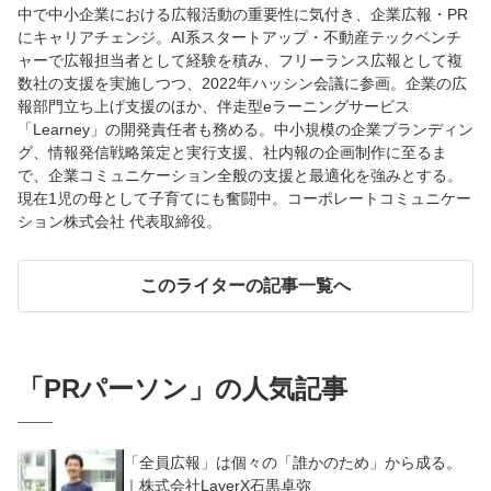
中で中小企業における広報活動の重要性に気付き、企業広報・PR
にキャリアチェンジ。AI系スタートアップ・不動産テックベンチ
ャーで広報担当者として経験を積み、フリーランス広報として複
数社の支援を実施しつつ、2022年ハッシン会議に参画。企業の広
報部門立ち上げ支援のほか、伴走型eラーニングサービス
「Learney」の開発責任者も務める。中小規模の企業ブランディン
グ、情報発信戦略策定と実行支援、社内報の企画制作に至るま
で、企業コミュニケーション全般の支援と最適化を強みとする。
現在1児の母として子育てにも奮闘中。コーポレートコミュニケー
ション株式会社 代表取締役。
このライターの記事一覧へ
「
PRパーソン
」の人気記事
「全員広報」は個々の「誰かのため」から成る。
｜株式会社LayerX石黒卓弥