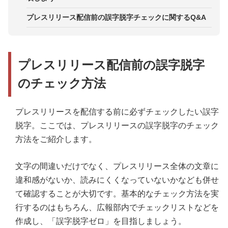
4．数字はひとつずつ読み上げる
3．ChatGPTを活用した誤字脱字チェックの新しい
最初から誤字脱字のないプレスリリースの作成を徹
方法
底する
プレスリリース配信前の誤字脱字チェックに関するQ&A
5．同音異義語にアンテナを張る
4．AI editor
6．ダブルチェックする
5．Shodo
7．校正ツールを使う
プレスリリース配信前の誤字脱字
6．Just Right!7 Pro
のチェック方法
7．ATOKクラウド文章校正
プレスリリースを配信する前に必ずチェックしたい誤字
脱字。ここでは、プレスリリースの誤字脱字のチェック
方法をご紹介します。
文字の間違いだけでなく、プレスリリース全体の文章に
違和感がないか、読みにくくなっていないかなども併せ
て確認することが大切です。基本的なチェック方法を実
行するのはもちろん、広報部内でチェックリストなどを
作成し、「誤字脱字ゼロ」を目指しましょう。