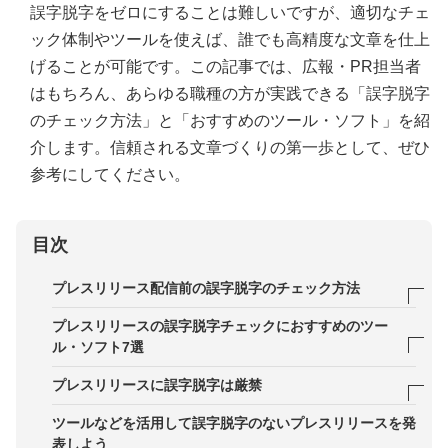
誤字脱字をゼロにすることは難しいですが、適切なチェ
ック体制やツールを使えば、誰でも高精度な文章を仕上
げることが可能です。この記事では、広報・PR担当者
はもちろん、あらゆる職種の方が実践できる「誤字脱字
のチェック方法」と「おすすめのツール・ソフト」を紹
介します。信頼される文章づくりの第一歩として、ぜひ
参考にしてください。
目次
プレスリリース配信前の誤字脱字のチェック方法
1．レギュレーションを設定し、チェックリストに
プレスリリースの誤字脱字チェックにおすすめのツー
沿って確認する
ル・ソフト7選
2．意味合いと誤字脱字は分けてチェックする
1．PR TIMESの校正機能
プレスリリースに誤字脱字は厳禁
3．文節に区切ってチェックする
2．Wordの「スペル チェックと文章校正」機能
誤字脱字があったときの印象
ツールなどを活用して誤字脱字のないプレスリリースを発
表しよう