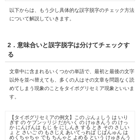
以下からは、もう少し具体的な誤字脱字のチェック方法
について解説していきます。
2．意味合いと誤字脱字は分けてチェックす
る
文章中に含まれるいくつかの単語で、最初と最後の文字
以外を並べ替えても、多くの人はその文章を問題なく読
めてしまう現象のことをタイポグリセミア現象といいま
す。
【タイポグリセミアの例文】この ぶんょしう は いり
ぎす の ケブンッリジ だがいく の けゅきんう の けっ
か にんげんは もじ を にしんき する とき その さしい
ょ と さいご の もさじえ あいてっれば じばんゅん は
めくちゃちゃ でも ちんゃと よめる という けゅきんう