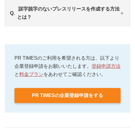
で、タイトル・サブタイトル・リード文・本文・本
誤字脱字がある文書は、読み手からの信頼を損ない
誤字脱字のないプレスリリースを作成する方法
文反映済みの画像キャプションの中に、「ら抜き言
ます。広報から発出される文書は幅広いステークホ
とは？
葉」「不快語」「二重否定」「使用注意」「当て
ルダーの目に触れます。誤字脱字があると、広報PR
字」「誤変換」「機種依存または拡張文字」に当て
担当者だけでなく、企業・組織自体が情報の正確性
はまるものがないかをチェックすることが可能で
に留意していないと捉えられてしまうかもしれませ
企業名や製品・サービス名、人名など、プレスリリ
す。
ん。また、誤字脱字によって「誤情報」が生じてし
ースの中で頻出する固有名詞はパソコンの辞書機能
まい、誤ったまま拡散されてしまうリスクも考えら
を使い単語登録しておくことで、誤字脱字を防げる
PR TIMESのご利用を希望される方は、以下より
れます。
可能性は高まります。また、プレスリリースを作成
企業登録申請をお願いいたします。
登録申請方法
したあとは、必ずチェックすることも忘れずに実施
と
料金プラン
をあわせてご確認ください。
しましょう。自分でチェックを実施する場合は、必
ず文章を声に出して読むことが大切です。
PR TIMESの企業登録申請をする