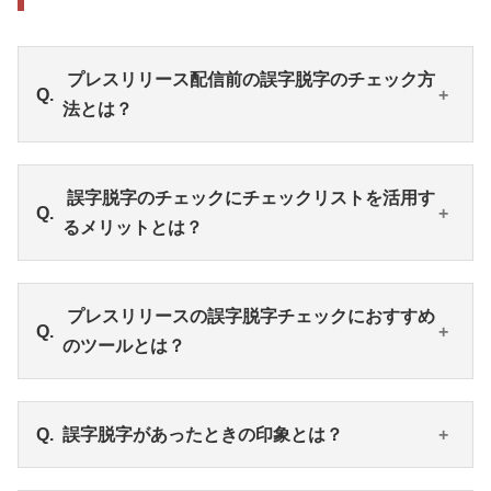
プレスリリース配信前の誤字脱字のチェック方
法とは？
プレスリリースを配信する前に、①レギュレーショ
誤字脱字のチェックにチェックリストを活用す
ンを設定しチェックリストに沿って確認する、②意
るメリットとは？
味合いと誤字脱字は分けてチェックする、③文節に
区切ってチェックする、④数字はひとつずつ読み上
げる、⑤同音異義語にアンテナを張り、漢字に間違
チェックリストは、表記の間違いだけでなく、文章
プレスリリースの誤字脱字チェックにおすすめ
いがないか確認する、⑥ダブルチェックを実施す
構成や書き方などの項目も加えておくと、誤字脱字
のツールとは？
る、⑦校正ツールを使う、などの方法で誤字脱字の
チェックと同時に文書全体の確認が行えます。ま
チェックを行うことができます。
た、チェックリストを作成しておくことで、チェッ
ク担当者の属人化を防げることもメリットといえる
例えば、プレスリリースの配信サービス「PR
誤字脱字があったときの印象とは？
でしょう。
TIMES」には、プレスリリースの新規登録・編集画
面内に校正機能があります。同機能を活用すること