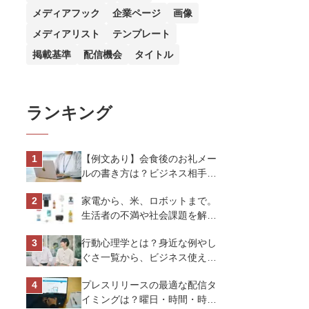
メディアフック
企業ページ
画像
メディアリスト
テンプレート
掲載基準
配信機会
タイトル
ランキング
【例文あり】会食後のお礼メー
ルの書き方は？ビジネス相手に
好印象を与えるマナーとポイン
家電から、米、ロボットまで。
トを解説
生活者の不満や社会課題を解決
するビジネスの伝え方｜アイリ
行動心理学とは？身近な例やし
スオーヤマ株式会社
ぐさ一覧から、ビジネス使える
13選を解説
プレスリリースの最適な配信タ
イミングは？曜日・時間・時期