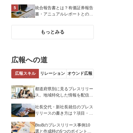
を戦略的に決定して効果を最大
統合報告書とは？有価証券報告
化させよう
書・アニュアルレポートとの違
い、作り方など基礎知識を解説
もっとみる
広報への道
広報スキル
リレーション
オウンド広報
都道府県別に見るプレスリリー
ス。地域特化した情報を配信す
るメリットとコツを解説
社長交代・新社長就任のプレス
リリースの書き方は？項目・ポ
イント・事例を紹介
BtoBのプレスリリース事例10
選と作成時の5つのポイントを