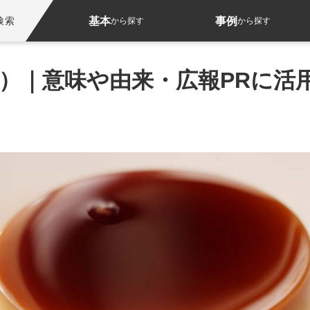
基本
事例
検索
から探す
から探す
日）｜意味や由来・広報PRに