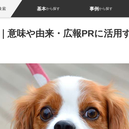
基本
事例
検索
から探す
から探す
）｜意味や由来・広報PRに活用