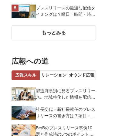
い、作り方など基礎知識を解説
プレスリリースの最適な配信タ
イミングは？曜日・時間・時期
を戦略的に決定して効果を最大
化させよう
もっとみる
広報への道
広報スキル
リレーション
オウンド広報
都道府県別に見るプレスリリー
ス。地域特化した情報を配信す
るメリットとコツを解説
社長交代・新社長就任のプレス
リリースの書き方は？項目・ポ
イント・事例を紹介
BtoBのプレスリリース事例10
選と作成時の5つのポイントを