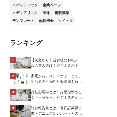
メディアフック
企業ページ
メディアリスト
画像
掲載基準
テンプレート
配信機会
タイトル
ランキング
【例文あり】会食後のお礼メー
ルの書き方は？ビジネス相手に
好印象を与えるマナーとポイン
家電から、米、ロボットまで。
トを解説
生活者の不満や社会課題を解決
するビジネスの伝え方｜アイリ
行動心理学とは？身近な例やし
スオーヤマ株式会社
ぐさ一覧から、ビジネス使える
13選を解説
統合報告書とは？有価証券報告
書・アニュアルレポートとの違