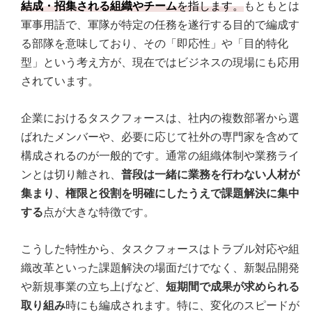
結成・招集される組織やチーム
を指します。
もともとは
か？
軍事用語で、軍隊が特定の任務を遂行する目的で編成す
る部隊を意味しており、その「即応性」や「目的特化
型」という考え方が、現在ではビジネスの現場にも応用
されています。
企業におけるタスクフォースは、社内の複数部署から選
ばれたメンバーや、必要に応じて社外の専門家を含めて
構成されるのが一般的です。通常の組織体制や業務ライ
ンとは切り離され、
普段は一緒に業務を行わない人材が
集まり、権限と役割を明確にしたうえで課題解決に集中
する
点が大きな特徴です。
こうした特性から、タスクフォースはトラブル対応や組
織改革といった課題解決の場面だけでなく、新製品開発
や新規事業の立ち上げなど、
短期間で成果が求められる
取り組み
時にも編成されます。特に、変化のスピードが