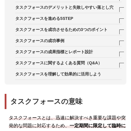
メリット1．リソースを注ぐことができ、スピーデ
タスクフォースのデメリットと失敗しやすい落とし穴
ィーに対応できる
ノウハウが残らない：短期解散で“学び”が散逸する
タスクフォースを進める5STEP
メリット2．解決に適したメンバーを組織横断で招
通常業務に支障が出る：人員・稼働の穴埋め設計が
STEP1．タスクフォースを編成する
タスクフォースを成功させるための3つのポイント
集できる
必要
STEP2．課題とスケジュールを明確にする
ポイント1．課題の明確化と適切なリーダー選定
タスクフォースの成功事例
メリット3．スキルやチーム力の向上が図れる
権限不足で進まない：意思決定者不在・合意形成コ
STEP3．方向性を決め、施策を実行する
ポイント2．迅速かつ柔軟な対応
事例1．総務省
タスクフォースの成果指標とレポート設計
ストの肥大化
STEP4．モニタリングを行う
ポイント3．知見やノウハウの蓄積や共有
事例2．味の素グループ
アウトカム指標：再発率・損失額・顧客影響など課
タスクフォースに関するよくある質問（Q&A）
目的が拡散する：何でも屋になり、期限と成果が曖
題に直結する指標
昧になる
STEP5．振り返りを行い、ノウハウを共有する
事例3．ウェルクス
タスクフォースとプロジェクトチームは何が違いま
タスクフォースを理解して効果的に活用しよう
アウトプット指標：決定事項、実行数、是正完了
すか？
率、期限遵守率など
タスクフォースの適切な期間はどれくらいですか？
週次レビューの型：論点・意思決定・次アクショ
タスクフォースの意味
メンバーは何人が適切ですか？兼務でも回せます
ン・リスクを固定フォーマットで回す
か？
タスクフォースとは、迅速に解決すべき重要な課題や突
権限はどこまで与えるべきですか？
発的な問題に対応するため、
一定期間に限定して臨時に
解散後にノウハウを残すにはどうすればよいです