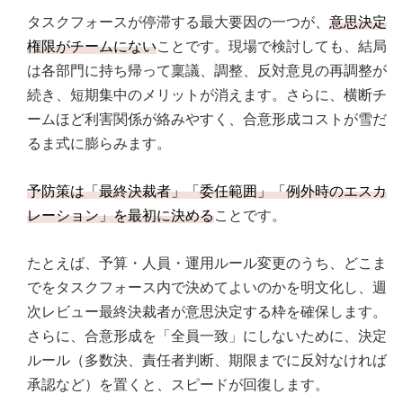
タスクフォースが停滞する最大要因の一つが、
意思決定
権限がチームにない
ことです。現場で検討しても、結局
は各部門に持ち帰って稟議、調整、反対意見の再調整が
続き、短期集中のメリットが消えます。さらに、横断チ
ームほど利害関係が絡みやすく、合意形成コストが雪だ
るま式に膨らみます。
予防策は「最終決裁者」「委任範囲」「例外時のエスカ
レーション」を最初に決める
ことです。
たとえば、予算・人員・運用ルール変更のうち、どこま
でをタスクフォース内で決めてよいのかを明文化し、週
次レビュー最終決裁者が意思決定する枠を確保します。
さらに、合意形成を「全員一致」にしないために、決定
ルール（多数決、責任者判断、期限までに反対なければ
承認など）を置くと、スピードが回復します。