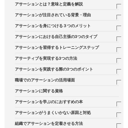
アサーションとは？意味と定義を解説
アサーションが生まれた背景
アサーションが注目されている背景・理由
アサーションと似た言葉の違い
心理的安全性と1on1の普及で「伝え方」が成果に
アサーションを身につける３つのメリット
直結する
メリット1．自身を表現できる
アサーションにおける自己主張の3つのタイプ
ダイバーシティ推進で「意見の違い」を前提にする
メリット2．相手を大切にし、信頼関係を築ける
1．攻撃的な表現をしがちな「アグレッシブ」
アサーションを習得するトレーニングステップ
必要が増えた
メリット3．コミュニケーションリスクを回避でき
2．自己表現が苦手な「ノン・アサーティブ」
STEP1．自己スタイルの診断と理解
アサーティブを実現する3つの方法
リモート・チャット中心で誤解が増え、意図の明文
る
化が必須になった
3．相手と自分のバランスがとれる「アサーティ
STEP2．ロールプレイやワークシートで練習
DESC法
アサーションを実践する際の3つのポイント
ブ」
ハラスメント・炎上リスクの回避としても重要性が
STEP3．実践とフィードバックで定着させる
I（アイ）メッセージ
ポイント1．会話のゴールを設定する
職場でのアサーションの活用場面
高まっている
言語的・非言語的アサーション
ポイント2．伝えたいことを整理する
上司への要望：業務量・期限・優先度を調整する
アサーションに関する資格
ポイント3．伝える際の心構え
部下・後輩へのフィードバック：注意ではなく改善
アサーションを学ぶのにおすすめの本
の合意を作る
マンガでやさしくわかるアサーション
アサーションがうまくいかない原因と対処
同僚との衝突：責めずに認識合わせし、手戻りを止
三訂版 アサーション・トレーニング
「正しさ」で押し切ろうとしてしまう
組織でアサーションを定着させる方法
める