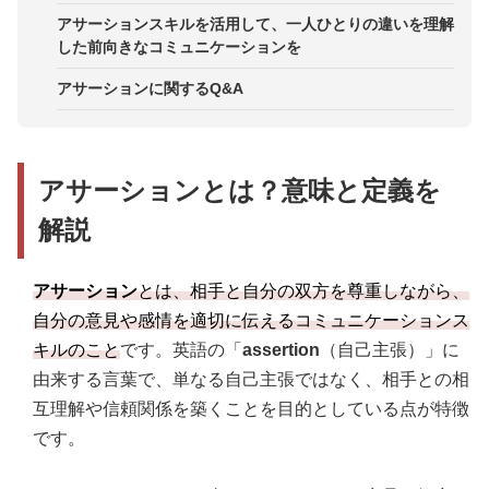
感情を抑えすぎて要望が曖昧になる
1on1と評価面談に「型」を組み込む
アサーションスキルを活用して、一人ひとりの違いを理解
取引先対応：謝罪と主張を両立し、条件を整える
した前向きなコミュニケーションを
相手事情の理解がなく提案が成立しない
会議運営ルールを整え、発言と合意を可視化する
チャット・メール：短文ほど誤解が増える前提で補
助情報を添える
アサーションに関するQ&A
タイミングが悪く、内容以前に受け取られない
研修を単発で終わらせず、現場伴走とセットにする
人事評価：納得感のある評価面談を成立させる
心理的安全性の指標と合わせて効果を見える化する
採用面接：対等な対話で魅力付けと見極めを両立す
アサーションとは？意味と定義を
る
解説
アサーション
とは、相手と自分の双方を尊重しながら、
自分の意見や感情を適切に伝えるコミュニケーションス
キルのこと
です。英語の「
assertion
（自己主張）」に
由来する言葉で、単なる自己主張ではなく、相手との相
互理解や信頼関係を築くことを目的としている点が特徴
です。