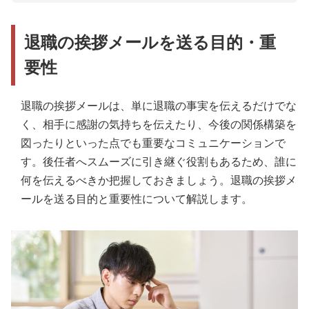
個人アカウントへの誘導は慎重に扱う
Q3. 後任が決まっていない場合の書き方は？
退職の挨拶メールを送る目的・重
社外へのメールは個別に送る
Q4. 個人メール・SNSアカウントを載せてもいい？
要性
返信が来た場合の対応マナー
Q5. メディア担当の退職時、引き継ぎで伝えるべき
情報とは？
Q6. BCCで一斉送信してもいい？
退職の挨拶メールは、単に退職の事実を伝えるだけでな
く、相手に感謝の気持ちを伝えたり、今後の関係構築を
Q7. 円満退職でない場合の書き方は？
図ったりといった点でも重要なコミュニケーションで
す。後任者へスムーズに引き継ぐ役割もあるため、誰に
何を伝えるべきか把握しておきましょう。退職の挨拶メ
ールを送る目的と重要性について解説します。