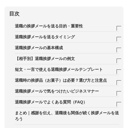
目次
退職の挨拶メールを送る目的・重要性
退職の報告と、これまでの支援・関係への感謝を正
退職挨拶メールを送るタイミング
式に伝える
退職日が正式に確定してから送るのが基本
退職挨拶メールの基本構成
退職後も必要に応じてつながりを保つためのコミュ
社内は最終出社日が一般的
件名：退職の明示＋氏名
【相手別】退職挨拶メールの例文
ニケーション
社外は取引重要度に応じて優先順位をつけて送付
冒頭文：退職の報告
社内向けの退職挨拶メール例
短文・一言で使える退職挨拶メールテンプレート
取引先・関係先への「担当変更」通知としても重要
広報PR担当者はメディア関係者へ早めの連絡が必
本文：具体的な関わりの言及＋感謝、後任者の紹介
取引先・顧客向けの退職挨拶メール例
最低限の報告と感謝だけを伝える短文
退職時の挨拶品（お菓子）は必要？選び方と注意点
須
結び：今後の連絡有無、簡易的な抱負
協業・パートナー企業向けの例文
丁寧で簡潔な一言パターン
挨拶品を用意するケース・用意しなくていいケース
退職挨拶メールで気をつけたいビジネスマナー
署名：個人連絡先は慎重に扱う
メディア向けの退職挨拶メール例
社内チャット・社内SNSで使える短文例
退職時のお菓子の一般的な相場と選び方（個包装・
退職理由を詳しく書きすぎない
退職挨拶メールでよくある質問（FAQ）
配りやすさ・量）
直接挨拶できないことを詫びる一文
後任者の説明不足や連絡先の抜け漏れに注意
Q1. 退職理由を書かないと失礼になる？
まとめ｜感謝を伝え、退職後も関係が続く挨拶メールを送
ろう
引き継ぎ情報の整理と簡潔化
Q2. 社外全員に送るべき？対象の決め方