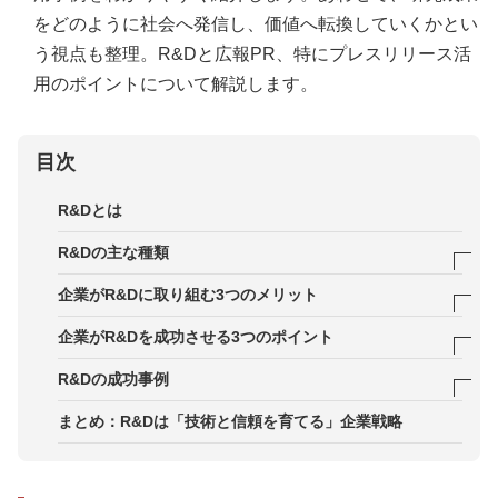
をどのように社会へ発信し、価値へ転換していくかとい
う視点も整理。R&Dと広報PR、特にプレスリリース活
用のポイントについて解説します。
目次
R&Dとは
R&Dの主な種類
基礎研究（Basic Research）
企業がR&Dに取り組む3つのメリット
応用研究（Applied Research）
メリット1．中長期的な競争優位性の確立
企業がR&Dを成功させる3つのポイント
開発研究（Development）
メリット2．新規事業やイノベーションの創出
ポイント1．明確な目的とKPIを設定する
R&Dの成功事例
メリット3．企業ブランド・採用力の向上
ポイント2．オープンイノベーションを推進する
事例1．パナソニック株式会社「小世帯向け家電」
まとめ：R&Dは「技術と信頼を育てる」企業戦略
シリーズのコンセプト設計と発信
ポイント3．成果を発信し、社内外の理解と信頼を
高める
事例2．株式会社ドウシシャ「開発ストーリーを起