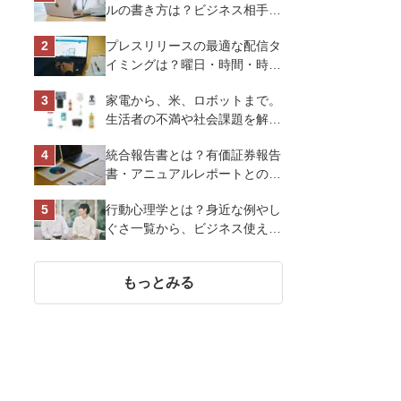
ルの書き方は？ビジネス相手に
好印象を与えるマナーとポイン
プレスリリースの最適な配信タ
トを解説
イミングは？曜日・時間・時期
を戦略的に決定して効果を最大
家電から、米、ロボットまで。
化させよう
生活者の不満や社会課題を解決
するビジネスの伝え方｜アイリ
統合報告書とは？有価証券報告
スオーヤマ株式会社
書・アニュアルレポートとの違
い、作り方など基礎知識を解説
行動心理学とは？身近な例やし
ぐさ一覧から、ビジネス使える
13選を解説
もっとみる