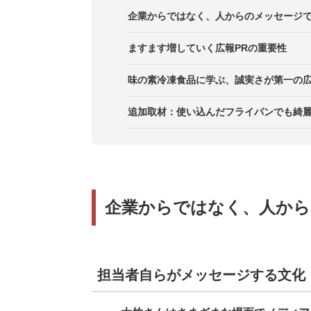
企業からではなく、人からのメッセージ
担当者自らがメッセージする文化
ますます増していく広報PRの重要性
製品担当者からのメッセージで社内
二年間で一気に加速した広報PR活
味の素冷凍食品に学ぶ、誠実さが第一の広
プレスリリースは読んだときの情景
15秒で表現できない、ちりばめら
追加取材：使い込んだフライパンでも綺
広報PRはテクニックから誠実へ
企業からではなく、人から
担当者自らがメッセージする文化