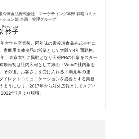
素冷凍食品株式会社 マーケティング本部 戦略コミュ
ーション部 企画・管理グループ
o Fukuhara
原 怜子
10年大学を卒業後、同年味の素冷凍食品株式会社に
。家庭用冷凍食品の営業として大阪で4年間勤務。
14年、東京本社に異動となり広報PRの仕事をスター
異動当初は社内広報として紙面・Webの社内報を
。その後、お客さまを受け入れる工場見学の運
ダイレクトコミュニケーションを必要とする業務
うようになり、2017年から対外広報としてメディ
022年7月より現職。