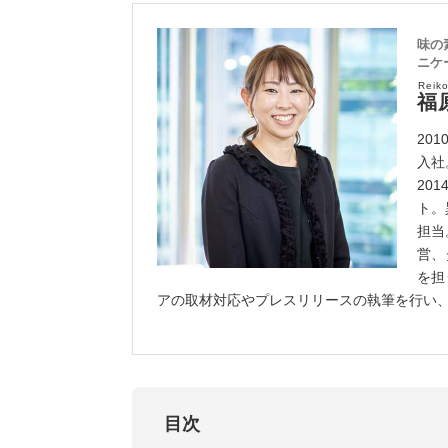
味の
ニケ
Reik
福
20
入社
20
ト。
担当
営、
を担
アの取材対応やプレスリリースの執筆を行い、2
目次