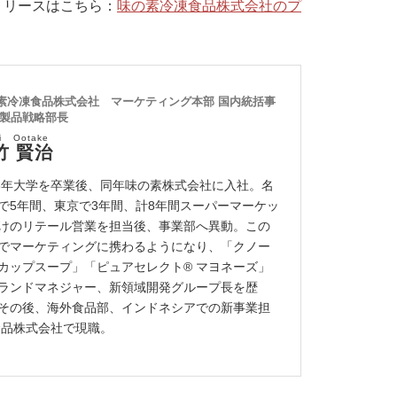
リリースはこちら：
味の素冷凍食品株式会社のプ
素冷凍食品株式会社 マーケティング本部 国内統括事
 製品戦略部長
ji Ootake
竹 賢治
98年大学を卒業後、同年味の素株式会社に入社。名
で5年間、東京で3年間、計8年間スーパーマーケッ
けのリテール営業を担当後、事業部へ異動。この
でマーケティングに携わるようになり、「クノー
 カップスープ」「ピュアセレクト® マヨネーズ」
ランドマネジャー、新領域開発グループ長を歴
その後、海外食品部、インドネシアでの新事業担
食品株式会社で現職。