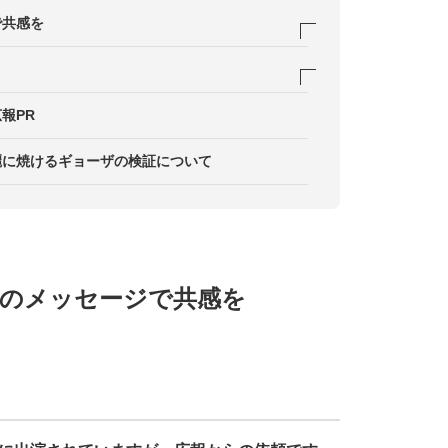
で共感を
外にファンが拡大
動
報PR
、共創を意識
れたこだわり伝える
麗に焼けるギョーザの検証について
のメッセージで共感を