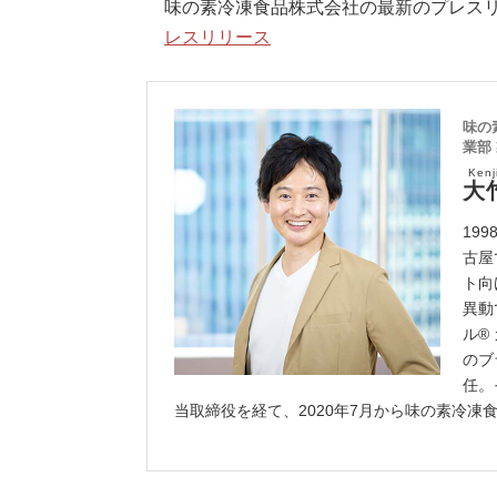
味の素冷凍食品株式会社の最新のプレス
レスリリース
味の
業部
Ken
大
19
古屋
ト向
異動
ル®
のブ
任。
当取締役を経て、2020年7月から味の素冷凍