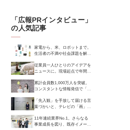
「
広報PRインタビュー
」
の人気記事
家電から、米、ロボットまで。
生活者の不満や社会課題を解決
するビジネスの伝え方｜アイリ
従業員一人ひとりのアイデアを
スオーヤマ株式会社
ニュースに。現場起点で年間
250本のプレスリリース｜株式
累計会員数1,000万人を突破。
会社温泉道場
コンスタントな情報発信で「楽
しく・正しく食べる」を伝え続
「先入観」を手放して届ける言
ける｜株式会社asken
葉づかいと、テレビの「画」を
視聴者目線で一緒につくる現場
11年連続業界No.1。さらなる
づくり｜株式会社あみだ池大黒
事業成長を図り、既存イメージ