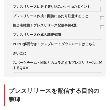
1．コラボの意図をしっかりと伝えて認知獲得につ
プレスリリースに必ず盛り込みたい4つのポイント
なげる
ポイント1．コラボに至った理由や背景を明確にす
プレスリリース作成・配信にあたり注意すること
2．企業の姿勢を伝えることでブランディングにつ
る
1．プレスリリースの内容はコラボ先と事前にすり
担当者推薦！プレスリリース配信事例4選
なげる
ポイント2．コラボによる今後の展望や目標を記載
合わせしておく
事例2．ソシオークホールディングス株式会社
プレスリリース作成の基礎知識
3．これまでとは違ったユーザーに訴求する
する
2．配信リストを見直す
事例3．株式会社GINKAN
POINT解説付き！テンプレートダウンロードはこちら
ポイント3．担当者のコラボへの想いを記載する
事例4．株式会社茨城ロボッツ・スポーツエンター
さいごに
ポイント4．どんなコラボなのか一目でわかる写真
テインメント
を掲載する
スポーツチーム・団体とのコラボするプレスリリースに関
するQ＆A
プレスリリースを配信する目的の
整理