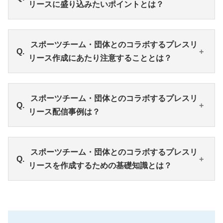
リースに盛り込みたいポイントとは？
③新規顧客への訴求といった目的があります。2つの
組織がコラボするため、これまでとは違ったユーザ
ー層へアプローチできるのは大きなメリットともい
スポーツチームと団体のコラボでプレスリリースを
スポーツチーム・団体とのコラボするプレスリ
えるでしょう。
作成する際は、「なぜコラボに至ったのか」を明確
リース作成にあたり注意することとは？
にしましょう。理由をふまえたうえで、今後の展
望・目標を示し、担当者の想いを掲載したり、コラ
ボの内容をひと目でわかるような写真をピックアッ
プレスリリース作成時の注意点は、事前のすり合わ
スポーツチーム・団体とのコラボするプレスリ
プしたりするのがポイントです。
せやリストの見直しなどです。配信後もスムーズな
リース配信事例は？
メディア対応ができるよう、プレスリリースの内容
と発表時期を双方が認識することが重要。また、ス
ポーツチームや団体が活動している地域の記者クラ
スポーツチーム・団体のコラボにおけるプレスリリ
スポーツチーム・団体とのコラボするプレスリ
ブを有効活用してもよいでしょう。
ースでは、「地元のチーム・食材を展開」「選手の
リースを作成するための基礎知識とは？
地元にある施設を紹介」といった実例が見られま
す。スポーツチーム発祥の地と掛け合わせて観光情
報をピックアップしたり、試合会場でコラボ商品を
プレスリリースを作成する際には、文字の見え方や
販売したりといった活動内容が特徴的です。
記載内容の項目を確認しておきましょう。タイトル
が長くなりすぎないよう、全体的な内容を端的にま