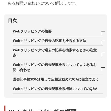
あるお問い合わせについて解説します。
目次
Webクリッピングの概要
Webクリッピングの「過去記事検索」機能とは？
Webクリッピングで過去の記事を検索する方法
STEP1．「検索キーワード」を登録する
Webクリッピングで過去の記事を検索するときの注意
点
STEP2．「検索除外キーワード」を登録する
注意点1．さかのぼれるのは過去12ヵ月まで
Webクリッピングの過去記事検索についてよくあるお
STEP3．「キーワード 一致条件」を設定する
問い合わせ
注意点2．検索は1日50回まで
STEP4．「期間指定」する
1．「クリップ調査」と「過去記事検索」は何が違
過去記事検索を活用して広報活動のPDCAに役立てよう
注意点3．キーワード設定はAND検索とOR検索
うの？
STEP5．「種類絞り込み」を設定する
Webクリッピングの過去記事検索機能についてのQ&A
2．Webクリッピングの過去記事検索やクリップ調
STEP6．検索開始する
査の料金プランは？
STEP7．検索結果のデータをダウンロードする
3．過去記事検索はどうやって申し込むの？