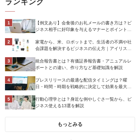
ランキング
【例文あり】会食後のお礼メールの書き方は？ビ
ジネス相手に好印象を与えるマナーとポイントを
解説
家電から、米、ロボットまで。生活者の不満や社
会課題を解決するビジネスの伝え方｜アイリスオ
ーヤマ株式会社
統合報告書とは？有価証券報告書・アニュアルレ
ポートとの違い、作り方など基礎知識を解説
プレスリリースの最適な配信タイミングは？曜
日・時間・時期を戦略的に決定して効果を最大化
させよう
行動心理学とは？身近な例やしぐさ一覧から、ビ
ジネス使える13選を解説
もっとみる