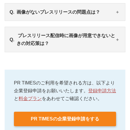
画像がないプレスリリースの問題点は？
・画像があるプレスリリースと比較して、読了率が
プレスリリース配信時に画像が用意できないと
大きく下がります。
きの対応策は？
・SNSでシェアされた際、アイキャッチがないため
目に留まりにくくなります。
・読み手が内容を具体的にイメージしづらいため、
・無形商材で画像が用意しづらい…画面のキャプチ
メディア掲載にもつながりにくくなります。
ャ、利用シーンのイメージ画像、ロゴを使用しまし
ょう。
PR TIMESのご利用を希望される方は、以下より
・画像がまだ準備できていない…上記画像で代替す
企業登録申請をお願いいたします。
登録申請方法
るか、配信日を遅らせることも検討しましょう。
と
料金プラン
をあわせてご確認ください。
・経営情報などセンシティブな内容…画像なしでも
問題ありません。
PR TIMESの企業登録申請をする