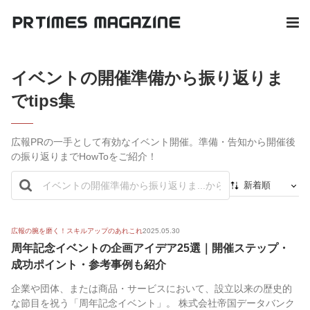
イベントの開催準備から振り返りま
でtips集
広報PRの一手として有効なイベント開催。準備・告知から開催後
の振り返りまでHowToをご紹介！
新着順
新着順
最初から
広報の腕を磨く！スキルアップのあれこれ
2025.05.30
周年記念イベントの企画アイデア25選｜開催ステップ・
人気順
成功ポイント・参考事例も紹介
企業や団体、または商品・サービスにおいて、設立以来の歴史的
な節目を祝う「周年記念イベント」。 株式会社帝国データバンク