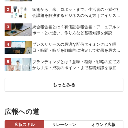
解説
家電から、米、ロボットまで。生活者の不満や社
会課題を解決するビジネスの伝え方｜アイリスオ
ーヤマ株式会社
統合報告書とは？有価証券報告書・アニュアルレ
ポートとの違い、作り方など基礎知識を解説
プレスリリースの最適な配信タイミングは？曜
日・時間・時期を戦略的に決定して効果を最大化
させよう
ブランディングとは？意味・種類・戦略の立て方
から手法・成功のポイントまで基礎知識を徹底解
説【成功事例あり】
もっとみる
広報への道
広報スキル
リレーション
オウンド広報