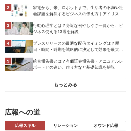
解説
家電から、米、ロボットまで。生活者の不満や社
会課題を解決するビジネスの伝え方｜アイリスオ
ーヤマ株式会社
行動心理学とは？身近な例やしぐさ一覧から、ビ
ジネス使える13選を解説
プレスリリースの最適な配信タイミングは？曜
日・時間・時期を戦略的に決定して効果を最大化
させよう
統合報告書とは？有価証券報告書・アニュアルレ
ポートとの違い、作り方など基礎知識を解説
もっとみる
広報への道
広報スキル
リレーション
オウンド広報