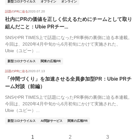
新型コロナウイルス
オフライン
オンライン
話題のPRに迫る
2020.07.20
社内にPRの価値を正しく伝えるためにチームとして取り
組んだこと：Ubie PRチー...
SNSやPR TIMES上で話題になったPR事例の裏側に迫る本連載。
今回は、2020年4月中旬から6月初旬にかけて実施された、
Ubie（ユビー）...
新型コロナウイルス
関東の広報PR
話題のPRに迫る
2020.07.13
「仲間づくり」を加速させる全員参加型PR：Ubie PRチ
ーム対談（前編）
SNSやPR TIMES上で話題になったPR事例の裏側に迫る本連載。
今回は、2020年4月中旬から6月初旬にかけて実施された、
Ubie（ユビー）...
新型コロナウイルス
AI問診サービス
関東の広報PR
1
2
3