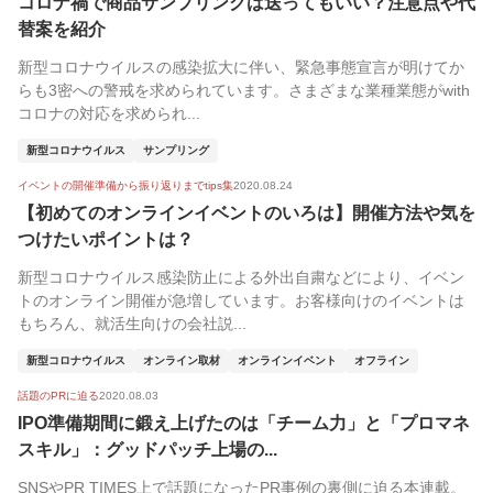
コロナ禍で商品サンプリングは送ってもいい？注意点や代
替案を紹介
新型コロナウイルスの感染拡大に伴い、緊急事態宣言が明けてか
らも3密への警戒を求められています。さまざまな業種業態がwith
コロナの対応を求められ...
新型コロナウイルス
サンプリング
イベントの開催準備から振り返りまでtips集
2020.08.24
【初めてのオンラインイベントのいろは】開催方法や気を
つけたいポイントは？
新型コロナウイルス感染防止による外出自粛などにより、イベン
トのオンライン開催が急増しています。お客様向けのイベントは
もちろん、就活生向けの会社説...
新型コロナウイルス
オンライン取材
オンラインイベント
オフライン
話題のPRに迫る
2020.08.03
IPO準備期間に鍛え上げたのは「チーム力」と「プロマネ
スキル」：グッドパッチ上場の...
SNSやPR TIMES上で話題になったPR事例の裏側に迫る本連載。