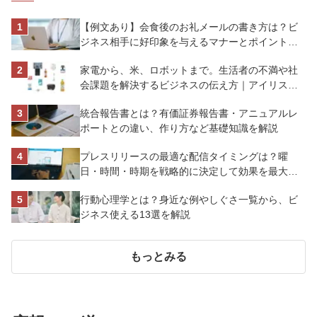
【例文あり】会食後のお礼メールの書き方は？ビ
ジネス相手に好印象を与えるマナーとポイントを
解説
家電から、米、ロボットまで。生活者の不満や社
会課題を解決するビジネスの伝え方｜アイリスオ
ーヤマ株式会社
統合報告書とは？有価証券報告書・アニュアルレ
ポートとの違い、作り方など基礎知識を解説
プレスリリースの最適な配信タイミングは？曜
日・時間・時期を戦略的に決定して効果を最大化
させよう
行動心理学とは？身近な例やしぐさ一覧から、ビ
ジネス使える13選を解説
もっとみる