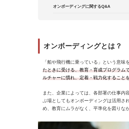
STEP5. 振り返り・改善
事例3. 日本オラクル株式会社
オンボーディングに関するQ&A
事例4．LAPRAS株式会社
事例5. Visionalグループ
オンボーディングとは？
「船や飛行機に乗っている」という意味
たときに受ける、教育・育成プログラム
ルチャーに慣れ、定着・戦力化すること
また、企業によっては、各部署の仕事内
ぶ場としてもオンボーディングは活用さ
め、教育にムラがなく、平準化を図りな