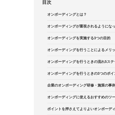
目次
オンボーディングとは？
オンボーディングが重視されるようにな
オンボーディングを実施する3つの目的
目的1．新入社員の早期戦力化のた
オンボーディングを行うことによるメリ
目的2．カルチャーマッチのため
企業にとってのメリット
オンボーディングを行うときの流れ5ステ
目的3. チーム力向上のため
従業員にとってのメリット
STEP1. 目標・目的の設定
オンボーディングを行うときの3つのポイ
STEP2. 環境の構築
ポイント1. 受け入れ態勢を整えて
企業のオンボーディング研修・施策の事例
STEP3．プラン・チェックリスト
ポイント2. 教育体制を整えて充実
事例1. 株式会社ヤプリ
オンボーディングに使えるおすすめのツ
STEP4. オンボーディングの実施
ポイント3. 目標は細かく設定する
事例2. サイボウズ株式会社
ポイントを押さえてよりよいオンボーデ