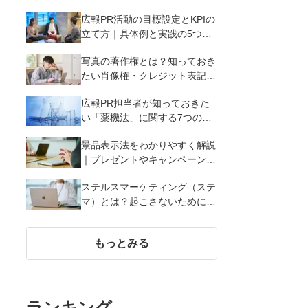
広報PR活動の目標設定とKPIの
立て方｜具体例と実践の5つの
ポイントを解説
写真の著作権とは？知っておき
たい肖像権・クレジット表記
（コピーライト）まで写真の権
広報PR担当者が知っておきた
利を解説
い「薬機法」に関する7つのこ
と
景品表示法をわかりやすく解説
｜プレゼントやキャンペーン実
施時に違反しないために知って
ステルスマーケティング（ステ
おくべき7つのポイント【事例
マ）とは？起こさないために広
あり】
報が知っておきたい5つの基本
知識
もっとみる
ランキング