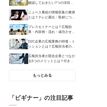
確認しておきたい7つの項目・
重要性を解説
ニュース番組の情報収集の裏側
とは？テレビ露出・取材につな
げる広報PR活動7つのテクニッ
プレスセミナーとは？広報効
クを解説
果・内容例・流れ・成功させる
7つのポイントを解説
D2C企業の広報業務の特徴・ミ
ッションとは？広報担当者の役
割や主な仕事内容を紹介
広報担当者が競合企業とつなが
る5つのメリットとは？付き合
うときの5つの注意点、合同施
策例を紹介
もっとみる
「
ビギナー
」の注目記事