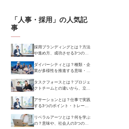
「
人事・採用
」の人気記
事
採用ブランディングとは？方法
や進め方、成功させる3つのポ
イントを解説【事例あり】
ダイバーシティとは？種類・企
業が多様性を推進する意味・メ
リットなど基礎知識を徹底解説
タスクフォースとは？プロジェ
クトチームとの違いから、立ち
上げ方・成功させる3つのポイ
アサーションとは？仕事で実践
ントを紹介
する3つのポイント・トレーニ
ング方法の具体例を解説
リベラルアーツとは？何を学ぶ
の？意味や、社会人の3つのリ