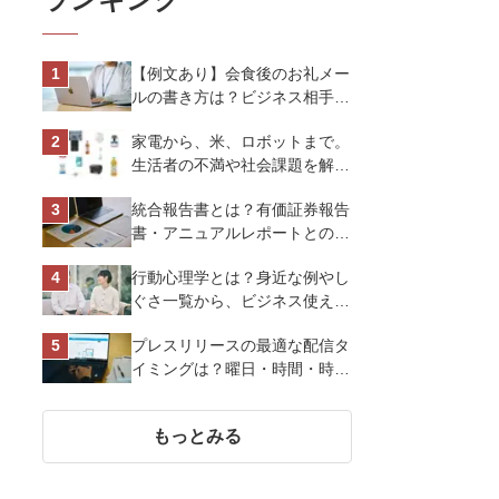
【例文あり】会食後のお礼メー
ルの書き方は？ビジネス相手に
好印象を与えるマナーとポイン
家電から、米、ロボットまで。
トを解説
生活者の不満や社会課題を解決
するビジネスの伝え方｜アイリ
統合報告書とは？有価証券報告
スオーヤマ株式会社
書・アニュアルレポートとの違
い、作り方など基礎知識を解説
行動心理学とは？身近な例やし
ぐさ一覧から、ビジネス使える
13選を解説
プレスリリースの最適な配信タ
イミングは？曜日・時間・時期
を戦略的に決定して効果を最大
化させよう
もっとみる