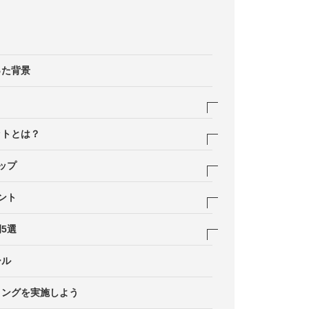
った背景
め
ットとは？
ップ
ント
おく
5選
の作成
させておく
ール
ィングを実施しよう