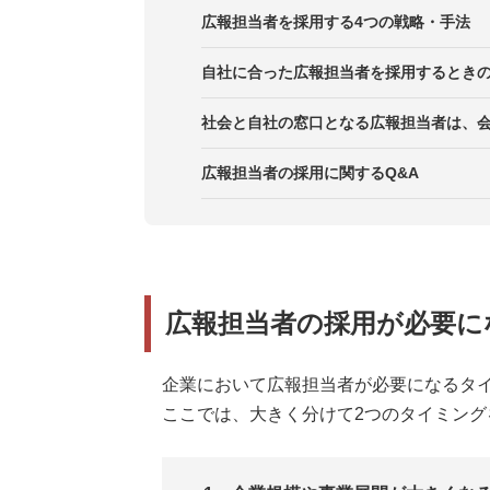
STEP1．どんな広報活動をしてい
広報担当者を採用する4つの戦略・手法
STEP2．組織の中でどう位置づけ
1．外部から広報経験者を採用する
自社に合った広報担当者を採用するときの
STEP3．自社の広報担当としてど
2．社内の別組織から異動・ジョブ
ポイント1．自社の理念や想いへの
社会と自社の窓口となる広報担当者は、
STEP4．求めるスキルを具体化し
3．社内の業務適性のある人材を育
ポイント2．あらゆるステークホル
広報担当者の採用に関するQ&A
STEP5．理想の人材を採用するた
4．外部の広報・PRエージェント
ポイント3．理想の広報活動を実現
広報担当者の採用が必要に
企業において広報担当者が必要になるタ
ここでは、大きく分けて2つのタイミング