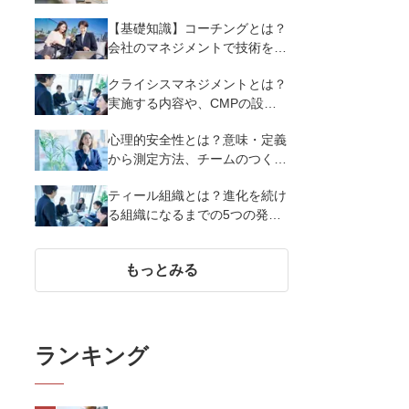
成功のポイントを解説
【基礎知識】コーチングとは？
会社のマネジメントで技術を活
用する効果・必要なスキル・注
クライシスマネジメントとは？
意点を紹介
実施する内容や、CMPの設定
項目を紹介
心理的安全性とは？意味・定義
から測定方法、チームのつくり
方まで徹底解説
ティール組織とは？進化を続け
る組織になるまでの5つの発達
段階と、実現するまでに必要な
3つのこと
もっとみる
ランキング