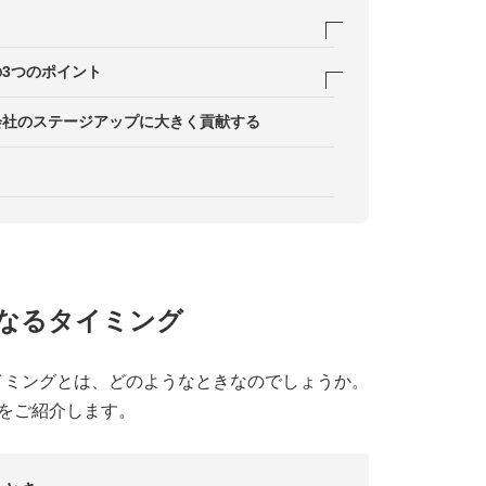
きたいかを明確にする
るかを考える
3つのポイント
んな人物がよいかを考える
ローテーションを実施する
理解と共感
会社のステージアップに大きく貢献する
選考基準を考える
成する
ダーとコミュニケーションできる適応力
めの募集方法を考える
を活用する
する経験とスキル
なるタイミング
イミングとは、どのようなときなのでしょうか。
をご紹介します。