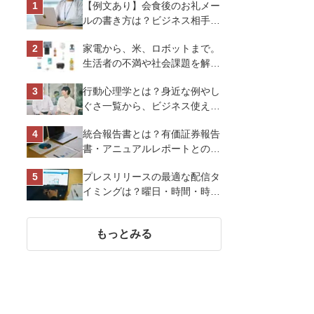
【例文あり】会食後のお礼メー
ルの書き方は？ビジネス相手に
好印象を与えるマナーとポイン
家電から、米、ロボットまで。
トを解説
生活者の不満や社会課題を解決
するビジネスの伝え方｜アイリ
行動心理学とは？身近な例やし
スオーヤマ株式会社
ぐさ一覧から、ビジネス使える
13選を解説
統合報告書とは？有価証券報告
書・アニュアルレポートとの違
い、作り方など基礎知識を解説
プレスリリースの最適な配信タ
イミングは？曜日・時間・時期
を戦略的に決定して効果を最大
化させよう
もっとみる