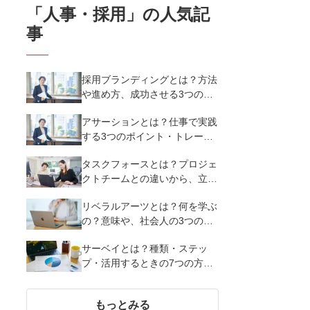
「
人事・採用
」の人気記
事
採用ブランディングとは？方法
や進め方、成功させる3つのポ
イントを解説【事例あり】
アサーションとは？仕事で実践
する3つのポイント・トレーニ
ング方法の具体例を解説
タスクフォースとは？プロジェ
クトチームとの違いから、立ち
上げ方・成功させる3つのポイ
リベラルアーツとは？何を学ぶ
ントを紹介
の？意味や、社会人の3つのリ
ベラルアーツの学び方をわかり
サーベイとは？種類・ステッ
やすく簡単に紹介
プ・活用するときの7つの方法
を解説
もっとみる