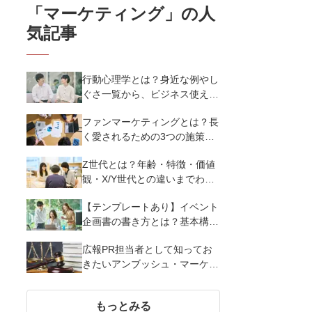
「
マーケティング
」の人
気記事
行動心理学とは？身近な例やし
ぐさ一覧から、ビジネス使える
13選を解説
ファンマーケティングとは？長
く愛されるための3つの施策と
参考事例25選を紹介
Z世代とは？年齢・特徴・価値
観・X/Y世代との違いまでわか
りやすく解説
【テンプレートあり】イベント
企画書の書き方とは？基本構成
と通すための7つのポイントを
広報PR担当者として知ってお
解説
きたいアンブッシュ・マーケテ
ィングの基礎知識
もっとみる