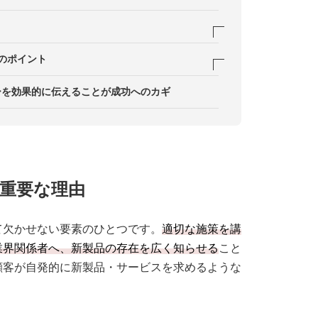
のポイント
ディアフックを活かした効果的なプレスリリース
ーを効果的に伝えることが成功へのカギ
る
の実施する
重要な理由
る
て欠かせない要素のひとつです。
適切な施策を講
業界関係者へ、新製品の存在を広く知らせる
こと
顧客が自発的に新製品・サービスを求めるような