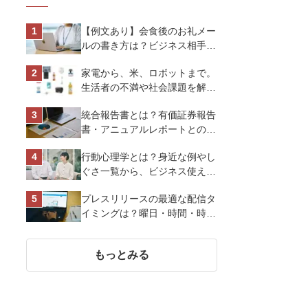
【例文あり】会食後のお礼メー
ルの書き方は？ビジネス相手に
好印象を与えるマナーとポイン
家電から、米、ロボットまで。
トを解説
生活者の不満や社会課題を解決
するビジネスの伝え方｜アイリ
統合報告書とは？有価証券報告
スオーヤマ株式会社
書・アニュアルレポートとの違
い、作り方など基礎知識を解説
行動心理学とは？身近な例やし
ぐさ一覧から、ビジネス使える
13選を解説
プレスリリースの最適な配信タ
イミングは？曜日・時間・時期
を戦略的に決定して効果を最大
化させよう
もっとみる