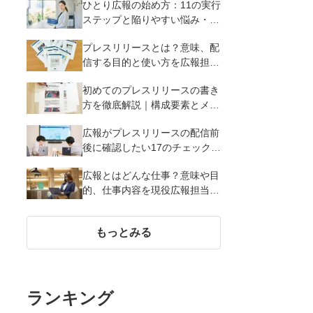
ひとり広報の始め方：11の実行
ステップと陥りやすい悩み・解
決策を徹底解説
プレスリリースとは？意味、配
信する目的と使い方を広報担当
者がわかりやすく簡単に解説
初めてのプレスリリースの書き
方を徹底解説｜構成要素とメデ
ィア掲載率を高める12のポイン
広報がプレスリリースの配信前
ト
後に確認したい17のチェックポ
イント
広報とはどんな仕事？意味や目
的、仕事内容を現役広報担当者
が解説
もっとみる
ランキング