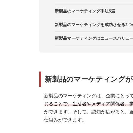
新製品のマーケティング手法5選
手法1．プレスリリースを配信する
新製品のマーケティングを成功させる2つ
手法2．SNSを活用する
ポイント1．ニュースバリューやメ
新製品マーケティングはニュースバリュ
を配信する
手法3．オウンドメディアを活用す
ポイント2．話題化を促進する施策
手法4．展示会・発表会を実施する
新製品のマーケティングが
手法5．キャンペーン施策を実施す
新製品のマーケティングは、企業にとっ
じることで、生活者やメディア関係者、
ができます。そして、認知が広がると、
仕組みができます。