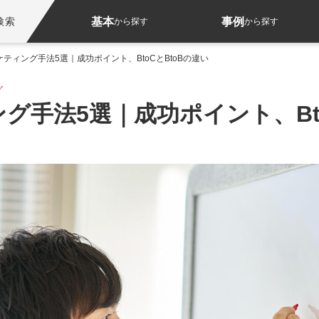
基本
事例
検索
から探す
から探す
ティング手法5選｜成功ポイント、BtoCとBtoBの違い
グ
グ手法5選｜成功ポイント、Bto