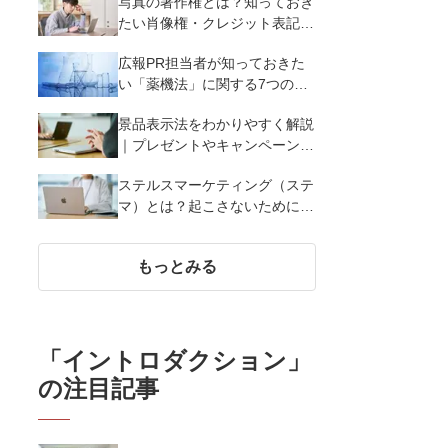
写真の著作権とは？知っておき
たい肖像権・クレジット表記
（コピーライト）まで写真の権
広報PR担当者が知っておきた
利を解説
い「薬機法」に関する7つのこ
と
景品表示法をわかりやすく解説
｜プレゼントやキャンペーン実
施時に違反しないために知って
ステルスマーケティング（ステ
おくべき7つのポイント【事例
マ）とは？起こさないために広
あり】
報が知っておきたい5つの基本
知識
もっとみる
「
イントロダクション
」
の注目記事