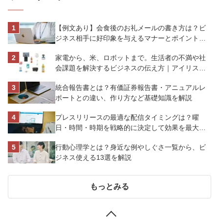
【例文あり】会食後のお礼メールの書き方は？ビ
ジネス相手に好印象を与えるマナーとポイントを
解説
家電から、米、ロボットまで。生活者の不満や社
会課題を解決するビジネスの伝え方｜アイリスオ
ーヤマ株式会社
統合報告書とは？有価証券報告書・アニュアルレ
ポートとの違い、作り方など基礎知識を解説
プレスリリースの最適な配信タイミングは？曜
日・時間・時期を戦略的に決定して効果を最大化
させよう
行動心理学とは？身近な例やしぐさ一覧から、ビ
ジネス使える13選を解説
もっとみる