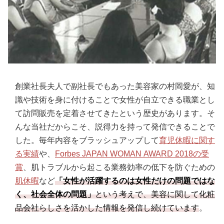
創業社長夫人で副社長でもあった美容家の村岡愛が、知
識や技術を身に付けることで女性が自立できる職業とし
て訪問販売を定着させてきたという歴史があります。そ
んな当社だからこそ、説得力を持って発信できることで
した。毎年内容をブラッシュアップして
育児休暇に関す
る実績
や、
Forbes JAPAN WOMAN AWARD 2018の受
賞
、肌トラブルから起こる業務効率の低下を防ぐための
肌休暇
など
「女性が活躍するのは女性だけの問題ではな
く、社会全体の問題」
という考えで、美容に関して化粧
品会社らしさを活かした情報を発信し続けています
。