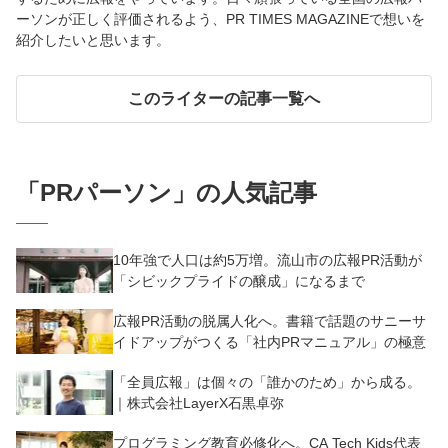
ーソンが正しく評価されるよう、PR TIMES MAGAZINEで想いを
紹介したいと思います。
このライターの記事一覧へ
「
PRパーソン
」の人気記事
10年強で人口は約5万増。流山市の広報PR活動が
「シビックプライドの醸成」になるまで
広報PR活動の脱属人化へ。書籍で話題のサニーサ
イドアップがつくる「社内PRマニュアル」の極意
「全員広報」は個々の「誰かのため」から成る。
｜株式会社LayerX石黒卓弥
プログラミング教育必修化へ。CA Tech Kids代表