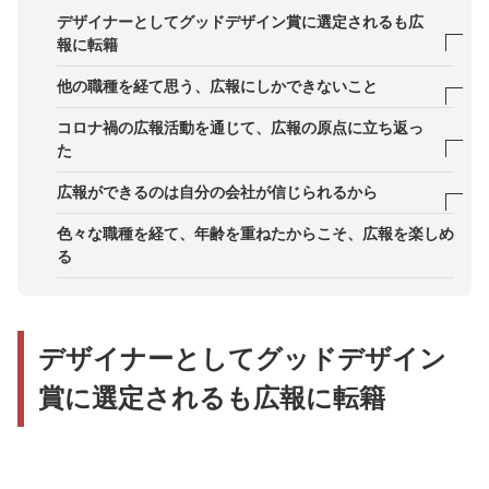
デザイナーとしてグッドデザイン賞に選定されるも広
報に転籍
── まずデザイナーとしてキャリアを歩みだしたん
他の職種を経て思う、広報にしかできないこと
ですよね。
── 広報担当者としてどんなミッションに向かって
コロナ禍の広報活動を通じて、広報の原点に立ち返っ
── そこでマーケティングの仕事も始めるようにな
いったのですか。
た
ったと…… ？
── 広報になって苦労されたことはありますか
── コロナ禍で広報活動の手法や心境に変化はあり
広報ができるのは自分の会社が信じられるから
── マーケティングも兼務するようになり、気づい
ましたか。
── 最後に、横谷さんにとって「広報」とはどんな
色々な職種を経て、年齢を重ねたからこそ、広報を楽しめ
たことはありましたか。
仕事ですか。
る
デザイナーとしてグッドデザイン
賞に選定されるも広報に転籍