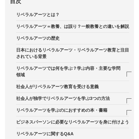
目次
リベラルアーツとは？
リベラルアーツ＝教養、は誤り？一般教養との違いを解説
リベラルアーツの歴史
日本におけるリベラルアーツ・リベラルアーツ教育と注目
されている背景
リベラルアーツでは何を学ぶ？学ぶ内容・主要な学問
領域
1．人文科学（哲学・歴史・文学）
社会人がリベラルアーツ教育を受ける意義
2．社会科学（経済・政治・社会学）
社会人が独学でリベラルアーツを学ぶ3つの方法
3．自然科学（数学・物理・生物）
1．専門知識軸を持つ
リベラルアーツを学ぶのにおすすめの本・書籍
4．アート・表現領域
2．専門外の知識軸を持つ
1．自由になるための技術 リベラルアーツ
ビジネスパーソンに必要なリベラルアーツを身に付けよう
5．倫理・思考法
3．教養軸を持つ
2．大人になるためのリベラルアーツ
リベラルアーツに関するQ&A