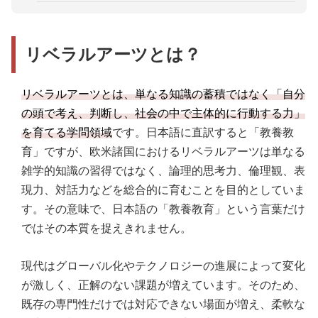
6．コミュニケーション・対話
3．池上彰の教養のススメ東京工業大学リベラルア
ーツセンター篇
7．現代的テーマ（AI・多様性・サステナビリテ
リベラルアーツとは？
ィ）
リベラルアーツとは、単なる知識の蓄積ではなく「自分
の頭で考え、判断し、社会の中で主体的に行動する力」
を育てる学問領域
です。日本語に直訳すると「教養教
育」ですが、欧米諸国におけるリベラルアーツは単なる
雑学的知識の習得ではなく、論理的思考力、倫理観、表
現力、対話力などを総合的に育むことを目的としていま
す。その意味で、日本語の「教養教育」という言葉だけ
ではその本質を捉えきれません。
現代はグローバル化やテクノロジーの進展によって変化
が激しく、正解のない課題が増えています。そのため、
既存の専門性だけでは対応できない場面が増え、柔軟な