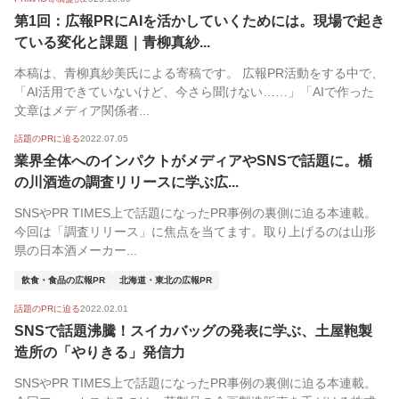
第1回：広報PRにAIを活かしていくためには。現場で起き
ている変化と課題｜青柳真紗...
本稿は、青柳真紗美氏による寄稿です。 広報PR活動をする中で、
「AI活用できていないけど、今さら聞けない……」「AIで作った
文章はメディア関係者...
話題のPRに迫る
2022.07.05
業界全体へのインパクトがメディアやSNSで話題に。楯
の川酒造の調査リリースに学ぶ広...
SNSやPR TIMES上で話題になったPR事例の裏側に迫る本連載。
今回は「調査リリース」に焦点を当てます。取り上げるのは山形
県の日本酒メーカー...
飲食・食品の広報PR
北海道・東北の広報PR
話題のPRに迫る
2022.02.01
SNSで話題沸騰！スイカバッグの発表に学ぶ、土屋鞄製
造所の「やりきる」発信力
SNSやPR TIMES上で話題になったPR事例の裏側に迫る本連載。