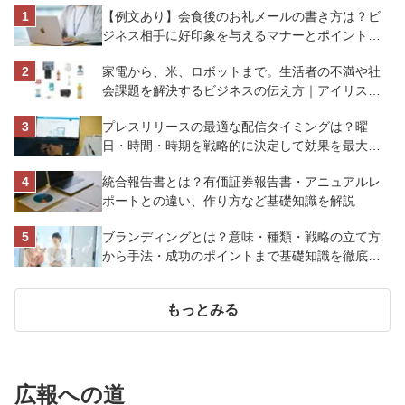
【例文あり】会食後のお礼メールの書き方は？ビ
ジネス相手に好印象を与えるマナーとポイントを
解説
家電から、米、ロボットまで。生活者の不満や社
会課題を解決するビジネスの伝え方｜アイリスオ
ーヤマ株式会社
プレスリリースの最適な配信タイミングは？曜
日・時間・時期を戦略的に決定して効果を最大化
させよう
統合報告書とは？有価証券報告書・アニュアルレ
ポートとの違い、作り方など基礎知識を解説
ブランディングとは？意味・種類・戦略の立て方
から手法・成功のポイントまで基礎知識を徹底解
説【成功事例あり】
もっとみる
広報への道