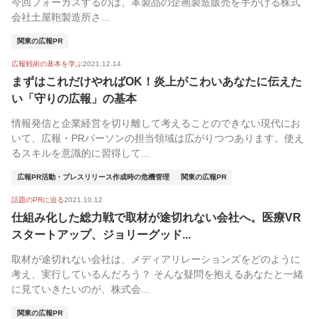
今回フォーカスするのは、革製品の企画製造販売を手がける株式
会社土屋鞄製造所さ...
関東の広報PR
広報戦術の基本を学ぶ
2021.12.14
まずはこれだけやればOK！炎上がこわいあなたに伝えた
い「守りの広報」の基本
情報発信と企業経営を切り離して考えることのできない現代にお
いて、広報・PRパーソンの担当領域は広がりつつあります。使え
るスキルを意識的に習得して...
広報PR活動・プレスリリース作成時の危機管理
関東の広報PR
話題のPRに迫る
2021.10.12
仕組み化した総力戦で取材が途切れない会社へ。医療VR
スタートアップ、ジョリーグッド...
取材が途切れない会社は、メディアリレーションズをどのように
考え、実行しているんだろう？ そんな疑問を抱えるあなたと一緒
に見ていきたいのが、株式会...
関東の広報PR