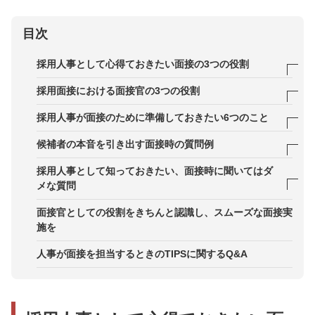
目次
採用人事として心得ておきたい面接の3つの役割
1．選ぶ場でなく、知る場という認識を持つ
採用面接における面接官の3つの役割
2．企業の印象を左右するという意識を持つ
1．候補者の強みを最大限に引き出す
採用人事が面接のために準備しておきたい6つのこと
3．積極的な情報開示を行う
2．互いの理解における相違を最小限にする
1．求める人物像を整理する
候補者の本音を引き出す面接時の質問例
3．自社の正確な情報を伝える
2．評価基準を作成する
1．仕事観に関する質問
採用人事として知っておきたい、面接時に聞いてはダ
メな質問
3．評価方法を決める
2．モチベーションの源泉を探る質問
1．候補者に責任がない内容
面接官としての役割をきちんと認識し、スムーズな面接実
4．評価基準の擦り合わせを行う
3．コミュニケーションスキルを確認する質問
施を
2．思想や信条に関わる内容
5．面接官トレーニングを実施する
4．理想の環境を確認する質問
人事が面接を担当するときのTIPSに関するQ&A
6．申し送りのポイントを共有する
5．カルチャーマッチを確認する質問
6．キャリアビジョンを確認する質問