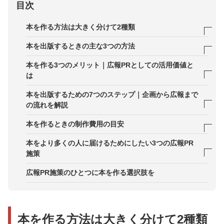
目次
本を作る方法は大きく分けて2種類
紙の本｜ハードカバーとソフトカバーの違い
本を出版するときの主な3つの方法
電子書籍｜成長を続けるデジタル出版
商業出版
本を作る3つのメリット｜広報PRとしての活用価値と
は
自費出版
メリット1．企業や取り組みの認知拡大につながる
本を出版するための7つのステップ｜企画から広報まで
企業出版
の流れを解説
メリット2．専門性と信頼性を高められる
STEP1．企画
本を作るときの制作費用の目安
メリット3．体系的に多くのメッセージを伝えられ
る
STEP2．執筆
商業出版の場合
本をより多くの人に届けるためにしたい3つの広報PR
施策
STEP3．校正・校閲
自費出版・企業出版の場合
1．プレスリリース配信
広報PR施策のひとつに本を作る選択肢を
STEP4．ブックデザイン・装丁
電子書籍の場合
2．メディアへの個別アプローチ（メディアプロモ
STEP5．印刷・製本
ート）
STEP6．刊行
本を作る方法は大きく分けて2種類
3．献本