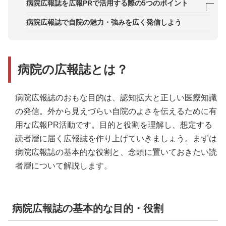
イベントや医療制度などに関するコンテンツ
STEP3．取材実施&ビジュアルコンテンツを用意す
事例1．院内イベントや治療法の導入など最新情報
病院広報誌を広報PRで活用する際の5つのポイント
る
を豊富に掲載
ポイント1．病院ブランディングの一環として位置
病院広報誌で自院の魅力・強みを広く発信しよう
STEP4．構成案に沿って原稿を作成する
事例2．地域の病院ならではの外来情報や新人スタ
づける
ッフ情報を掲載
STEP5．原稿をチェックして編集・校正する
ポイント2．社内広報や採用広報にも展開する
事例3．記念日や季節に応じたコンテンツ・企画を
病院の広報誌とは？
STEP6．広報誌のデザイン・レイアウトを作成する
ポイント3．WebやSNSと連携して発信力を高める
展開
STEP7．最終校了を行い、印刷会社に手配
ポイント4．病院広報誌の制作サービス活用も検討
病院広報誌のおもな目的は、認知拡大と正しい医療知識
する
STEP8．配布・設置・オンライン公開を進める
の発信。外から見えづらい自院のよさを伝えるために有
ポイント5．病院広報誌はメディアや地域機関との
用な広報PR活動です。目的と役割を理解し、想定する
関係構築に使う
読者層に届く広報誌を作り上げていきましょう。まずは
病院広報誌の基本的な役割と、念頭に置いておきたい読
者層について解説します。
病院広報誌の基本的な目的・役割