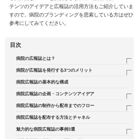
テンツのアイデアと広報誌の活用方法もご紹介していま
すので、病院のブランディングを思索している方はぜひ
参考にしてみてください。
目次
病院の広報誌とは？
病院広報誌の基本的な目的・役割
病院が広報誌を発行する3つのメリット
病院広報誌の読者層
メリット1．内面的な強み・魅力を可視化できる
病院広報誌の基本的な構成
広報誌と他広報PRツールとの違い
メリット2．病院以外の場所でコミュニケーション
病院広報誌の企画・コンテンツアイデア
を図れる
企業の社内報・自治体広報誌との違い
院内の人物を紹介するコンテンツ
病院広報誌の制作から配布までのフロー
メリット3．間接的なアプローチで来院を促せる
病院での働き方・過ごし方が見えるコンテンツ
STEP1．発行目的・読者層を整理する
病院広報誌を配布する方法とチャネル
生活者の不安を解消する企画
STEP2．掲載する企画・構成を決める
魅力的な病院広報誌の事例3選